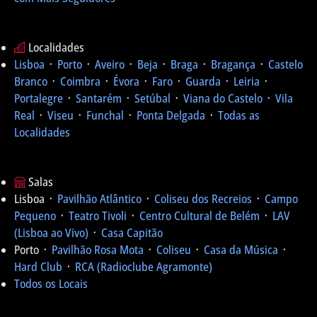
Localidades
Lisboa
᛫
Porto
᛫
Aveiro
᛫
Beja
᛫
Braga
᛫
Bragança
᛫
Castelo
Branco
᛫
Coimbra
᛫
Évora
᛫
Faro
᛫
Guarda
᛫
Leiria
᛫
Portalegre
᛫
Santarém
᛫
Setúbal
᛫
Viana do Castelo
᛫
Vila
Real
᛫
Viseu
᛫
Funchal
᛫
Ponta Delgada
᛫
Todas as
Localidades
Salas
Lisboa ᛫
Pavilhão Atlântico
᛫
Coliseu dos Recreios
᛫
Campo
Pequeno
᛫
Teatro Tivoli
᛫
Centro Cultural de Belém
᛫
LAV
(Lisboa ao Vivo)
᛫
Casa Capitão
Porto ᛫
Pavilhão Rosa Mota
᛫
Coliseu
᛫
Casa da Música
᛫
Hard Club
᛫
RCA (Radioclube Agramonte)
Todos os Locais