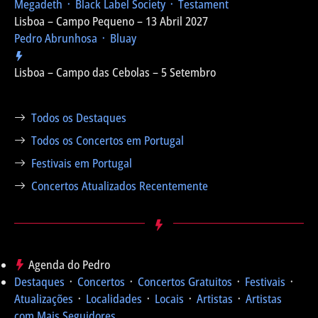
Megadeth ᛫ Black Label Society ᛫ Testament
Lisboa – Campo Pequeno – 13 Abril 2027
Pedro Abrunhosa ᛫ Bluay
Lisboa – Campo das Cebolas – 5 Setembro
Todos os Destaques
Todos os Concertos em Portugal
Festivais em Portugal
Concertos Atualizados Recentemente
Agenda do Pedro
Destaques
᛫
Concertos
᛫
Concertos Gratuitos
᛫
Festivais
᛫
Atualizações
᛫
Localidades
᛫
Locais
᛫
Artistas
᛫
Artistas
com Mais Seguidores