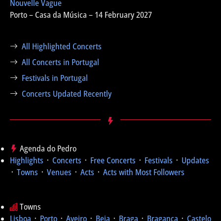
Nouvelle Vague
Porto – Casa da Música – 14 February 2027
All Highlighted Concerts
All Concerts in Portugal
Festivals in Portugal
Concerts Updated Recently
Agenda do Pedro
Highlights
᛫
Concerts
᛫
Free Concerts
᛫
Festivals
᛫
Updates
᛫
Towns
᛫
Venues
᛫
Acts
᛫
Acts with Most Followers
Towns
Lisboa
᛫
Porto
᛫
Aveiro
᛫
Beja
᛫
Braga
᛫
Bragança
᛫
Castelo