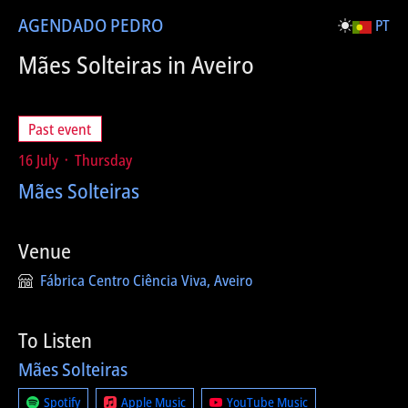
AGENDA
DO PEDRO
PT
Mães Solteiras in Aveiro
Past event
16 July ᛫ Thursday
Mães Solteiras
Venue
Fábrica Centro Ciência Viva, Aveiro
To Listen
Mães Solteiras
Spotify
Apple Music
YouTube Music