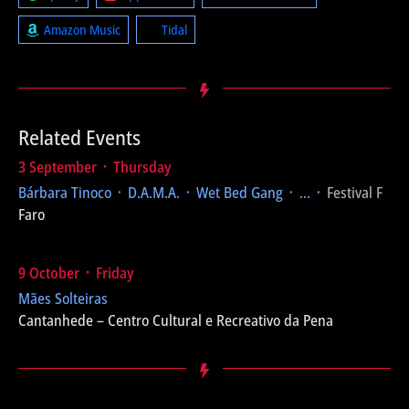
Amazon Music
Tidal
Related Events
3 September ᛫ Thursday
Bárbara Tinoco ᛫ D.A.M.A. ᛫ Wet Bed Gang ᛫ ...
᛫ Festival F
Faro
9 October ᛫ Friday
Mães Solteiras
Cantanhede – Centro Cultural e Recreativo da Pena