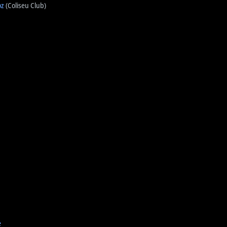
oz
(Coliseu Club)
e