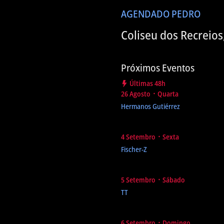
AGENDA
DO PEDRO
Coliseu dos Recreios
Próximos Eventos
Últimas 48h
26 Agosto ᛫ Quarta
Hermanos Gutiérrez
4 Setembro ᛫ Sexta
Fischer-Z
5 Setembro ᛫ Sábado
TT
6 Setembro ᛫ Domingo