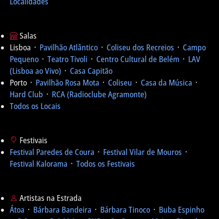
Localidades
Salas
Lisboa ᛫
Pavilhão Atlântico
᛫
Coliseu dos Recreios
᛫
Campo
Pequeno
᛫
Teatro Tivoli
᛫
Centro Cultural de Belém
᛫
LAV
(Lisboa ao Vivo)
᛫
Casa Capitão
Porto ᛫
Pavilhão Rosa Mota
᛫
Coliseu
᛫
Casa da Música
᛫
Hard Club
᛫
RCA (Radioclube Agramonte)
Todos os Locais
Festivais
Festival Paredes de Coura
᛫
Festival Vilar de Mouros
᛫
Festival Kalorama
᛫
Todos os Festivais
Artistas na Estrada
Átoa
᛫
Bárbara Bandeira
᛫
Bárbara Tinoco
᛫
Buba Espinho