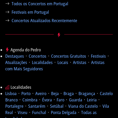
Todos os Concertos em Portugal
Festivais em Portugal
Concertos Atualizados Recentemente
Agenda do Pedro
Destaques
᛫
Concertos
᛫
Concertos Gratuitos
᛫
Festivais
᛫
Atualizações
᛫
Localidades
᛫
Locais
᛫
Artistas
᛫
Artistas
com Mais Seguidores
Localidades
Lisboa
᛫
Porto
᛫
Aveiro
᛫
Beja
᛫
Braga
᛫
Bragança
᛫
Castelo
Branco
᛫
Coimbra
᛫
Évora
᛫
Faro
᛫
Guarda
᛫
Leiria
᛫
Portalegre
᛫
Santarém
᛫
Setúbal
᛫
Viana do Castelo
᛫
Vila
Real
᛫
Viseu
᛫
Funchal
᛫
Ponta Delgada
᛫
Todas as