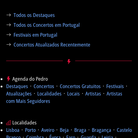
Todos os Destaques
Todos os Concertos em Portugal
Festivais em Portugal
Concertos Atualizados Recentemente
Agenda do Pedro
Destaques
᛫
Concertos
᛫
Concertos Gratuitos
᛫
Festivais
᛫
Atualizações
᛫
Localidades
᛫
Locais
᛫
Artistas
᛫
Artistas
com Mais Seguidores
Localidades
Lisboa
᛫
Porto
᛫
Aveiro
᛫
Beja
᛫
Braga
᛫
Bragança
᛫
Castelo
Branco
᛫
Coimbra
᛫
Évora
᛫
Faro
᛫
Guarda
᛫
Leiria
᛫