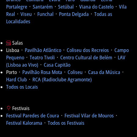
Portalegre
᛫
Santarém
᛫
Setúbal
᛫
Viana do Castelo
᛫
Vila
Real
᛫
Viseu
᛫
Funchal
᛫
Ponta Delgada
᛫
Todas as
Localidades
Salas
Lisboa ᛫
Pavilhão Atlântico
᛫
Coliseu dos Recreios
᛫
Campo
Pequeno
᛫
Teatro Tivoli
᛫
Centro Cultural de Belém
᛫
LAV
(Lisboa ao Vivo)
᛫
Casa Capitão
Porto ᛫
Pavilhão Rosa Mota
᛫
Coliseu
᛫
Casa da Música
᛫
Hard Club
᛫
RCA (Radioclube Agramonte)
Todos os Locais
Festivais
Festival Paredes de Coura
᛫
Festival Vilar de Mouros
᛫
Festival Kalorama
᛫
Todos os Festivais