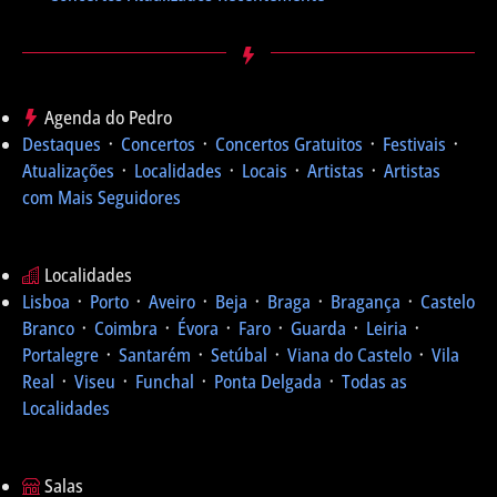
Agenda do Pedro
Destaques
᛫
Concertos
᛫
Concertos Gratuitos
᛫
Festivais
᛫
Atualizações
᛫
Localidades
᛫
Locais
᛫
Artistas
᛫
Artistas
com Mais Seguidores
Localidades
Lisboa
᛫
Porto
᛫
Aveiro
᛫
Beja
᛫
Braga
᛫
Bragança
᛫
Castelo
Branco
᛫
Coimbra
᛫
Évora
᛫
Faro
᛫
Guarda
᛫
Leiria
᛫
Portalegre
᛫
Santarém
᛫
Setúbal
᛫
Viana do Castelo
᛫
Vila
Real
᛫
Viseu
᛫
Funchal
᛫
Ponta Delgada
᛫
Todas as
Localidades
Salas