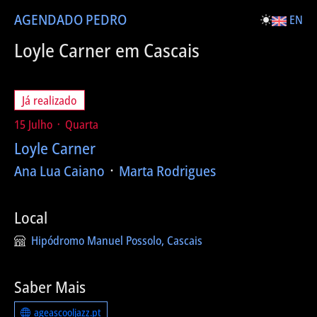
AGENDA
DO PEDRO
EN
Loyle Carner em Cascais
Já realizado
15 Julho ᛫ Quarta
Loyle Carner
Ana Lua Caiano
᛫
Marta Rodrigues
Local
Hipódromo Manuel Possolo, Cascais
Saber Mais
ageascooljazz.pt