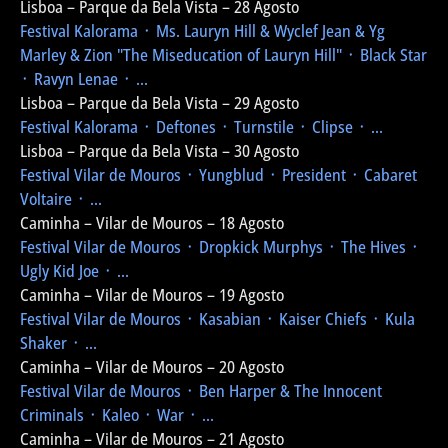
Lisboa – Parque da Bela Vista – 28 Agosto
Festival Kalorama
᛫ Ms. Lauryn Hill & Wyclef Jean & Yg
Marley & Zion
"The Miseducation of Lauryn Hill"
᛫ Black Star
᛫ Ravyn Lenae ᛫ ...
Lisboa – Parque da Bela Vista – 29 Agosto
Festival Kalorama
᛫ Deftones ᛫ Turnstile ᛫ Clipse ᛫ ...
Lisboa – Parque da Bela Vista – 30 Agosto
Festival Vilar de Mouros
᛫ Yungblud ᛫ President ᛫ Cabaret
Voltaire ᛫ ...
Caminha – Vilar de Mouros – 18 Agosto
Festival Vilar de Mouros
᛫ Dropkick Murphys ᛫ The Hives ᛫
Ugly Kid Joe ᛫ ...
Caminha – Vilar de Mouros – 19 Agosto
Festival Vilar de Mouros
᛫ Kasabian ᛫ Kaiser Chiefs ᛫ Kula
Shaker ᛫ ...
Caminha – Vilar de Mouros – 20 Agosto
Festival Vilar de Mouros
᛫ Ben Harper & The Innocent
Criminals ᛫ Kaleo ᛫ War ᛫ ...
Caminha – Vilar de Mouros – 21 Agosto