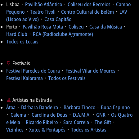
Lisboa ᛫
Pavilhão Atlântico
᛫
Coliseu dos Recreios
᛫
Campo
Pequeno
᛫
Teatro Tivoli
᛫
Centro Cultural de Belém
᛫
LAV
(Lisboa ao Vivo)
᛫
Casa Capitão
Porto ᛫
Pavilhão Rosa Mota
᛫
Coliseu
᛫
Casa da Música
᛫
Hard Club
᛫
RCA (Radioclube Agramonte)
Todos os Locais
Festivais
Festival Paredes de Coura
᛫
Festival Vilar de Mouros
᛫
Festival Kalorama
᛫
Todos os Festivais
Artistas na Estrada
Átoa
᛫
Bárbara Bandeira
᛫
Bárbara Tinoco
᛫
Buba Espinho
᛫
Calema
᛫
Carolina de Deus
᛫
D.A.M.A.
᛫
GNR
᛫
Os Quatro
e Meia
᛫
Ricardo Ribeiro
᛫
Sara Correia
᛫
The Gift
᛫
Vizinhos
᛫
Xutos & Pontapés
᛫
Todos os Artistas