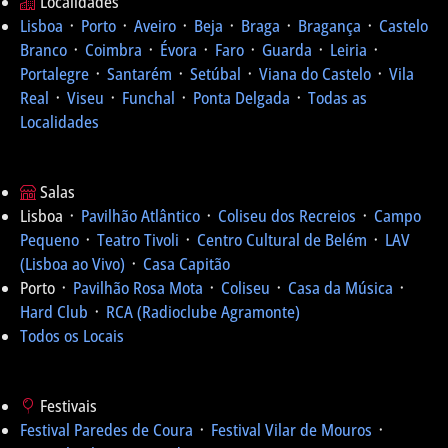
Localidades
Lisboa
᛫
Porto
᛫
Aveiro
᛫
Beja
᛫
Braga
᛫
Bragança
᛫
Castelo
Branco
᛫
Coimbra
᛫
Évora
᛫
Faro
᛫
Guarda
᛫
Leiria
᛫
Portalegre
᛫
Santarém
᛫
Setúbal
᛫
Viana do Castelo
᛫
Vila
Real
᛫
Viseu
᛫
Funchal
᛫
Ponta Delgada
᛫
Todas as
Localidades
Salas
Lisboa ᛫
Pavilhão Atlântico
᛫
Coliseu dos Recreios
᛫
Campo
Pequeno
᛫
Teatro Tivoli
᛫
Centro Cultural de Belém
᛫
LAV
(Lisboa ao Vivo)
᛫
Casa Capitão
Porto ᛫
Pavilhão Rosa Mota
᛫
Coliseu
᛫
Casa da Música
᛫
Hard Club
᛫
RCA (Radioclube Agramonte)
Todos os Locais
Festivais
Festival Paredes de Coura
᛫
Festival Vilar de Mouros
᛫