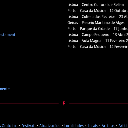
Lisboa – Centro Cultural de Belém –
Porto – Casa da Música – 14 Outubr
Lisboa – Coliseu dos Recreios – 23 Ab
Oeiras – Passeio Marítimo de Algés 
Porto – Parque da Cidade – 17 Junh
Testament
Lisboa – Campo Pequeno – 13 Abril 
Lisboa – Aula Magna – 11 Fevereiro 
Porto – Casa da Música – 14 Feverei
l
emente
 Gratuitos
᛫
Festivais
᛫
Atualizações
᛫
Localidades
᛫
Locais
᛫
Artistas
᛫
Artis