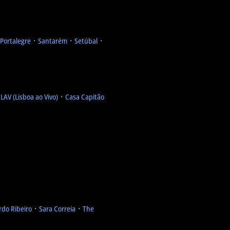
Portalegre
᛫
Santarém
᛫
Setúbal
᛫
᛫
LAV (Lisboa ao Vivo)
᛫
Casa Capitão
rdo Ribeiro
᛫
Sara Correia
᛫
The