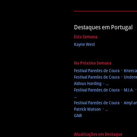
Destaques em Portugal
Esta Semana
Kayne West
Na Próxima Semana
Festival Paredes de Coura
᛫ Kneecap
Festival Paredes de Coura
᛫ Underw
Aldous Harding ᛫ ...
Festival Paredes de Coura
᛫ M.I.A. 
...
Festival Paredes de Coura
᛫ Amyl an
Patrick Watson ᛫ ...
GNR
Atualizações em Destaque