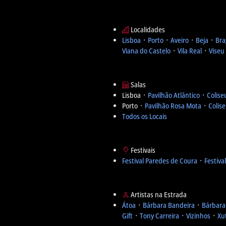
Localidades
Lisboa
᛫
Porto
᛫
Aveiro
᛫
Beja
᛫
Bra
Viana do Castelo
᛫
Vila Real
᛫
Viseu
Salas
Lisboa ᛫
Pavilhão Atlântico
᛫
Colise
Porto ᛫
Pavilhão Rosa Mota
᛫
Colis
Todos os Locais
Festivais
Festival Paredes de Coura
᛫
Festiva
Artistas na Estrada
Átoa
᛫
Bárbara Bandeira
᛫
Bárbara
Gift
᛫
Tony Carreira
᛫
Vizinhos
᛫
Xu