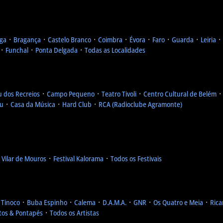
ga
᛫
Bragança
᛫
Castelo Branco
᛫
Coimbra
᛫
Évora
᛫
Faro
᛫
Guarda
᛫
Leiria
᛫
᛫
Funchal
᛫
Ponta Delgada
᛫
Todas as Localidades
u dos Recreios
᛫
Campo Pequeno
᛫
Teatro Tivoli
᛫
Centro Cultural de Belém
eu
᛫
Casa da Música
᛫
Hard Club
᛫
RCA (Radioclube Agramonte)
l Vilar de Mouros
᛫
Festival Kalorama
᛫
Todos os Festivais
 Tinoco
᛫
Buba Espinho
᛫
Calema
᛫
D.A.M.A.
᛫
GNR
᛫
Os Quatro e Meia
᛫
Rica
tos & Pontapés
᛫
Todos os Artistas