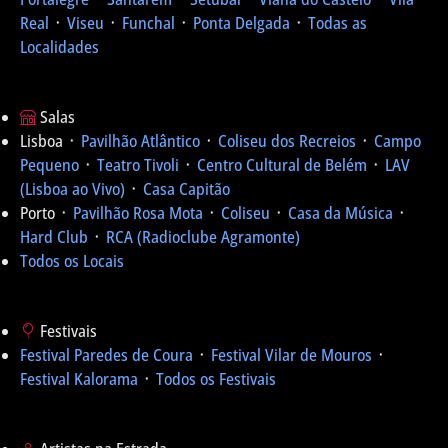
Real
᛫
Viseu
᛫
Funchal
᛫
Ponta Delgada
᛫
Todas as
Localidades
Salas
Lisboa ᛫
Pavilhão Atlântico
᛫
Coliseu dos Recreios
᛫
Campo
Pequeno
᛫
Teatro Tivoli
᛫
Centro Cultural de Belém
᛫
LAV
(Lisboa ao Vivo)
᛫
Casa Capitão
Porto ᛫
Pavilhão Rosa Mota
᛫
Coliseu
᛫
Casa da Música
᛫
Hard Club
᛫
RCA (Radioclube Agramonte)
Todos os Locais
Festivais
Festival Paredes de Coura
᛫
Festival Vilar de Mouros
᛫
Festival Kalorama
᛫
Todos os Festivais