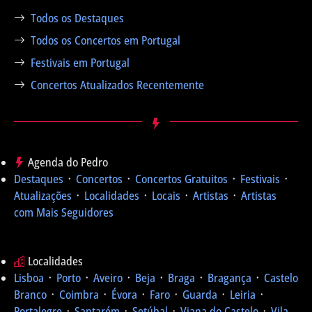
Todos os Destaques
Todos os Concertos em Portugal
Festivais em Portugal
Concertos Atualizados Recentemente
Agenda do Pedro
Destaques
᛫
Concertos
᛫
Concertos Gratuitos
᛫
Festivais
᛫
Atualizações
᛫
Localidades
᛫
Locais
᛫
Artistas
᛫
Artistas
com Mais Seguidores
Localidades
Lisboa
᛫
Porto
᛫
Aveiro
᛫
Beja
᛫
Braga
᛫
Bragança
᛫
Castelo
Branco
᛫
Coimbra
᛫
Évora
᛫
Faro
᛫
Guarda
᛫
Leiria
᛫
Portalegre
᛫
Santarém
᛫
Setúbal
᛫
Viana do Castelo
᛫
Vila