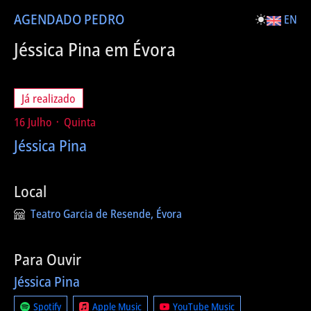
AGENDA
DO PEDRO
EN
Jéssica Pina em Évora
Já realizado
16 Julho ᛫ Quinta
Jéssica Pina
Local
Teatro Garcia de Resende, Évora
Para Ouvir
Jéssica Pina
Spotify
Apple Music
YouTube Music