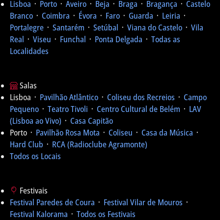
Lisboa
᛫
Porto
᛫
Aveiro
᛫
Beja
᛫
Braga
᛫
Bragança
᛫
Castelo
Branco
᛫
Coimbra
᛫
Évora
᛫
Faro
᛫
Guarda
᛫
Leiria
᛫
Portalegre
᛫
Santarém
᛫
Setúbal
᛫
Viana do Castelo
᛫
Vila
Real
᛫
Viseu
᛫
Funchal
᛫
Ponta Delgada
᛫
Todas as
Localidades
Salas
Lisboa ᛫
Pavilhão Atlântico
᛫
Coliseu dos Recreios
᛫
Campo
Pequeno
᛫
Teatro Tivoli
᛫
Centro Cultural de Belém
᛫
LAV
(Lisboa ao Vivo)
᛫
Casa Capitão
Porto ᛫
Pavilhão Rosa Mota
᛫
Coliseu
᛫
Casa da Música
᛫
Hard Club
᛫
RCA (Radioclube Agramonte)
Todos os Locais
Festivais
Festival Paredes de Coura
᛫
Festival Vilar de Mouros
᛫
Festival Kalorama
᛫
Todos os Festivais