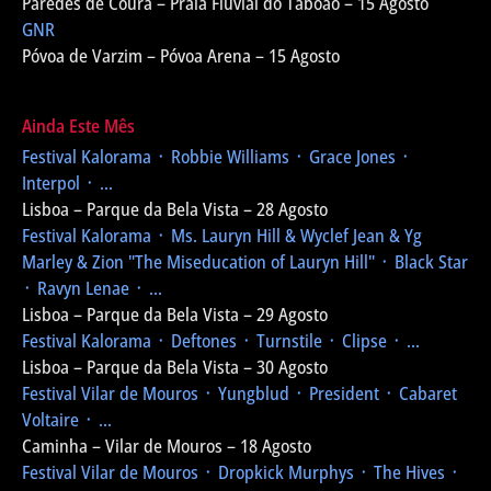
Paredes de Coura – Praia Fluvial do Taboão – 15 Agosto
GNR
Póvoa de Varzim – Póvoa Arena – 15 Agosto
Ainda Este Mês
Festival Kalorama
᛫ Robbie Williams ᛫ Grace Jones ᛫
Interpol ᛫ ...
Lisboa – Parque da Bela Vista – 28 Agosto
Festival Kalorama
᛫ Ms. Lauryn Hill & Wyclef Jean & Yg
Marley & Zion
"The Miseducation of Lauryn Hill"
᛫ Black Star
᛫ Ravyn Lenae ᛫ ...
Lisboa – Parque da Bela Vista – 29 Agosto
Festival Kalorama
᛫ Deftones ᛫ Turnstile ᛫ Clipse ᛫ ...
Lisboa – Parque da Bela Vista – 30 Agosto
Festival Vilar de Mouros
᛫ Yungblud ᛫ President ᛫ Cabaret
Voltaire ᛫ ...
Caminha – Vilar de Mouros – 18 Agosto
Festival Vilar de Mouros
᛫ Dropkick Murphys ᛫ The Hives ᛫