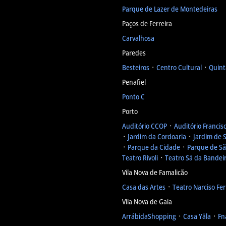
Parque de Lazer de Montedeiras
Paços de Ferreira
Carvalhosa
Paredes
Besteiros
᛫
Centro Cultural
᛫
Quint
Penafiel
Ponto C
Porto
Auditório CCOP
᛫
Auditório Francis
᛫
Jardim da Cordoaria
᛫
Jardim de 
᛫
Parque da Cidade
᛫
Parque de S
Teatro Rivoli
᛫
Teatro Sá da Bandei
Vila Nova de Famalicão
Casa das Artes
᛫
Teatro Narciso Fer
Vila Nova de Gaia
ArrábidaShopping
᛫
Casa Yäla
᛫
Fn