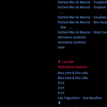
Festival Vilar de Mouros
᛫ Yungblud ᛫
Festival Vilar de Mouros
᛫ Dropkick 
᛫ ...
Festival Vilar de Mouros
᛫ Kasabian ᛫
Festival Vilar de Mouros
᛫ Ben Harpe
᛫ War ᛫ ...
Festival Vilar de Mouros
᛫ Body Cou
Hermanos Gutiérrez
Hermanos Gutiérrez
Iamx
Last 48h
Highlighted Updates
Boca Livre & Edu Lobo
Boca Livre & Edu Lobo
D'zrt
D'zrt
D'zrt
Luís Trigacheiro ᛫ Ana Bacalhau