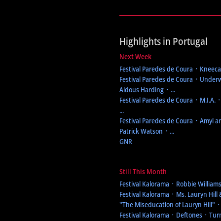
Highlights in Portugal
Next Week
Festival Paredes de Coura
᛫ Kneecap
Festival Paredes de Coura
᛫ Underw
Aldous Harding ᛫ ...
Festival Paredes de Coura
᛫ M.I.A. 
...
Festival Paredes de Coura
᛫ Amyl an
Patrick Watson ᛫ ...
GNR
Still This Month
Festival Kalorama
᛫ Robbie Williams 
Festival Kalorama
᛫ Ms. Lauryn Hill 
"The Miseducation of Lauryn Hill"
᛫ 
Festival Kalorama
᛫ Deftones ᛫ Turns