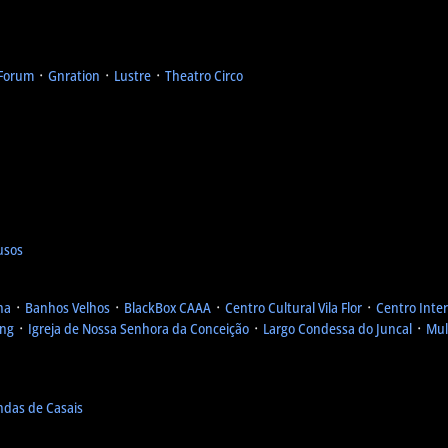
Forum
᛫
Gnration
᛫
Lustre
᛫
Theatro Circo
usos
ha
᛫
Banhos Velhos
᛫
BlackBox CAAA
᛫
Centro Cultural Vila Flor
᛫
Centro Inter
ing
᛫
Igreja de Nossa Senhora da Conceição
᛫
Largo Condessa do Juncal
᛫
Mul
ndas de Casais