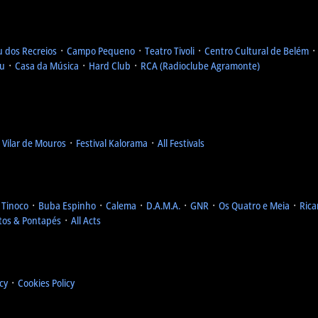
u dos Recreios
᛫
Campo Pequeno
᛫
Teatro Tivoli
᛫
Centro Cultural de Belém
eu
᛫
Casa da Música
᛫
Hard Club
᛫
RCA (Radioclube Agramonte)
l Vilar de Mouros
᛫
Festival Kalorama
᛫
All Festivals
 Tinoco
᛫
Buba Espinho
᛫
Calema
᛫
D.A.M.A.
᛫
GNR
᛫
Os Quatro e Meia
᛫
Rica
tos & Pontapés
᛫
All Acts
icy
᛫
Cookies Policy