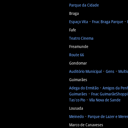
Parque da Cidade
Braga
Espaço Vita
᛫
Fnac Braga Parque
᛫
Fafe
Teatro Cinema
Freamunde
Route 66
Gondomar
Auditório Municipal
᛫
Gens
᛫
Multi
Guimarães
Adega do Ermitão
᛫
Amigos da Pen
Guimarães
᛫
Fnac GuimarãeShopp
Tas’co Pio
᛫
Vila Nova de Sande
Lousada
Meinedo
᛫
Parque de Lazer e Mere
Marco de Canaveses