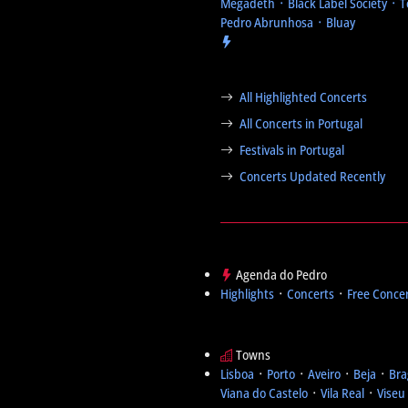
Megadeth ᛫ Black Label Society ᛫ 
Pedro Abrunhosa ᛫ Bluay
All Highlighted Concerts
All Concerts in Portugal
Festivals in Portugal
Concerts Updated Recently
Agenda do Pedro
Highlights
᛫
Concerts
᛫
Free Conce
Towns
Lisboa
᛫
Porto
᛫
Aveiro
᛫
Beja
᛫
Bra
Viana do Castelo
᛫
Vila Real
᛫
Viseu