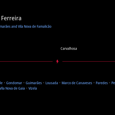
 Ferreira
imarães and Vila Nova de Famalicão
Carvalhosa
de
᛫
Gondomar
᛫
Guimarães
᛫
Lousada
᛫
Marco de Canaveses
᛫
Paredes
᛫
Pe
Vila Nova de Gaia
᛫
Vizela