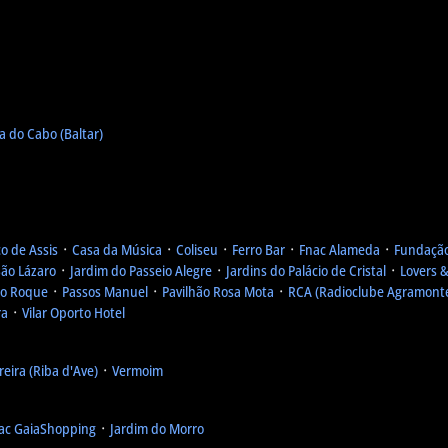
a do Cabo (Baltar)
co de Assis
᛫
Casa da Música
᛫
Coliseu
᛫
Ferro Bar
᛫
Fnac Alameda
᛫
Fundação
São Lázaro
᛫
Jardim do Passeio Alegre
᛫
Jardins do Palácio de Cristal
᛫
Lovers &
ão Roque
᛫
Passos Manuel
᛫
Pavilhão Rosa Mota
᛫
RCA (Radioclube Agramont
ra
᛫
Vilar Oporto Hotel
reira (Riba d'Ave)
᛫
Vermoim
ac GaiaShopping
᛫
Jardim do Morro