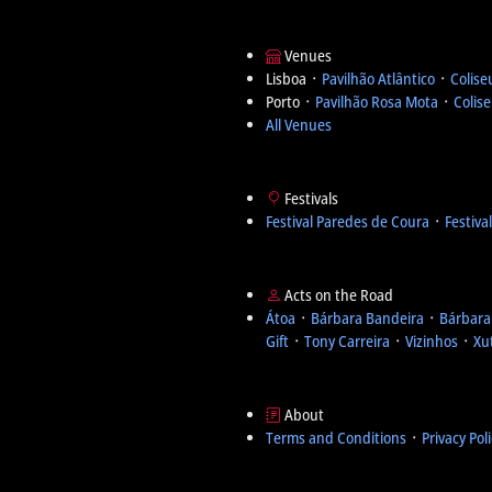
Venues
Lisboa ᛫
Pavilhão Atlântico
᛫
Colise
Porto ᛫
Pavilhão Rosa Mota
᛫
Colis
All Venues
Festivals
Festival Paredes de Coura
᛫
Festiva
Acts on the Road
Átoa
᛫
Bárbara Bandeira
᛫
Bárbara
Gift
᛫
Tony Carreira
᛫
Vizinhos
᛫
Xu
About
Terms and Conditions
᛫
Privacy Pol