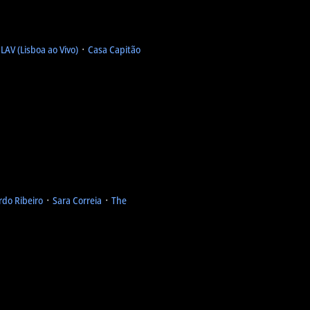
᛫
LAV (Lisboa ao Vivo)
᛫
Casa Capitão
rdo Ribeiro
᛫
Sara Correia
᛫
The