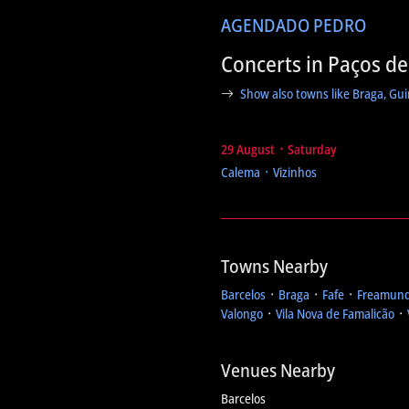
AGENDA
DO PEDRO
Concerts in Paços de
Show also towns like Braga, Gu
29 August ᛫ Saturday
Calema ᛫ Vizinhos
Towns Nearby
Barcelos
᛫
Braga
᛫
Fafe
᛫
Freamun
Valongo
᛫
Vila Nova de Famalicão
᛫
Venues Nearby
Barcelos