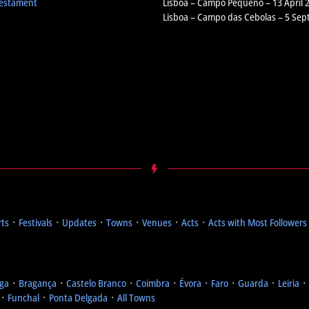
Testament
Lisboa – Campo Pequeno – 13 April 
Lisboa – Campo das Cebolas – 5 Se
rts
᛫
Festivals
᛫
Updates
᛫
Towns
᛫
Venues
᛫
Acts
᛫
Acts with Most Followers
ga
᛫
Bragança
᛫
Castelo Branco
᛫
Coimbra
᛫
Évora
᛫
Faro
᛫
Guarda
᛫
Leiria
᛫
᛫
Funchal
᛫
Ponta Delgada
᛫
All Towns