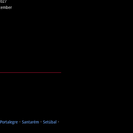
2027
ptember
Portalegre
᛫
Santarém
᛫
Setúbal
᛫