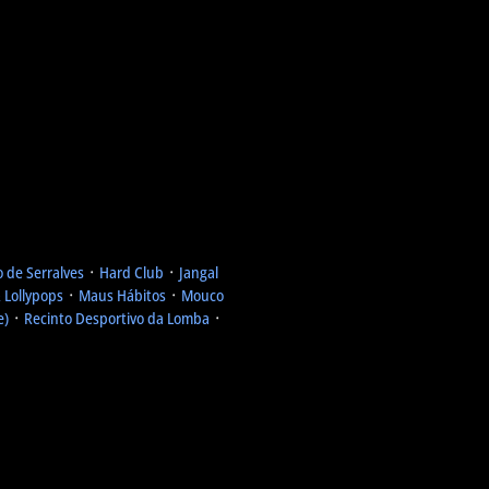
 de Serralves
᛫
Hard Club
᛫
Jangal
 Lollypops
᛫
Maus Hábitos
᛫
Mouco
e)
᛫
Recinto Desportivo da Lomba
᛫