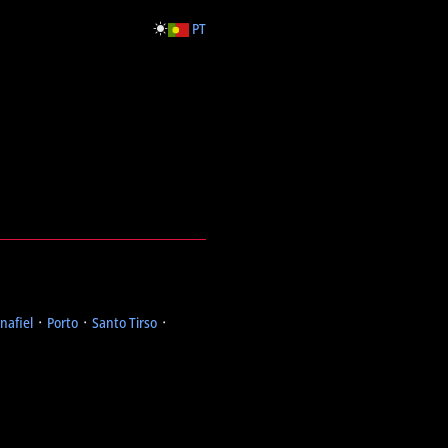
PT
nafiel
᛫
Porto
᛫
Santo Tirso
᛫