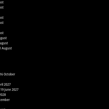
ust
ust
ust
ust
ust
ugust
August
21 August
 16 October
ril 2027
 19 June 2027
2028
ptember