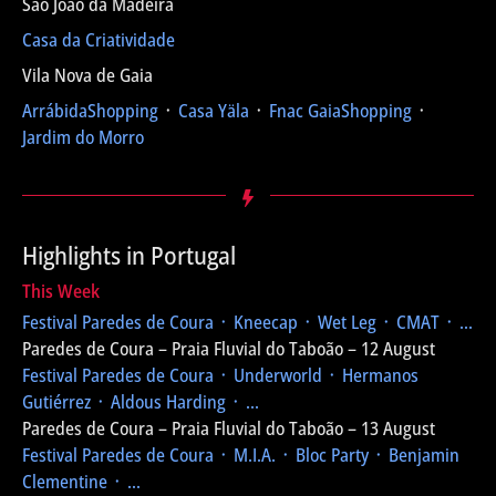
São João da Madeira
Casa da Criatividade
Vila Nova de Gaia
ArrábidaShopping
᛫
Casa Yäla
᛫
Fnac GaiaShopping
᛫
Jardim do Morro
Highlights in Portugal
This Week
Festival Paredes de Coura
᛫ Kneecap ᛫ Wet Leg ᛫ CMAT ᛫ ...
Paredes de Coura – Praia Fluvial do Taboão – 12 August
Festival Paredes de Coura
᛫ Underworld ᛫ Hermanos
Gutiérrez ᛫ Aldous Harding ᛫ ...
Paredes de Coura – Praia Fluvial do Taboão – 13 August
Festival Paredes de Coura
᛫ M.I.A. ᛫ Bloc Party ᛫ Benjamin
Clementine ᛫ ...