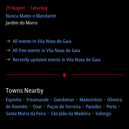
29 August ᛫ Saturday
Nunca Mates o Mandarim
Jardim do Morro
All events in Vila Nova de Gaia
All free events in Vila Nova de Gaia
Recently updated events in Vila Nova de Gaia
Towns Nearby
Espinho
᛫
Freamunde
᛫
Gondomar
᛫
Matosinhos
᛫
Oliveira
de Azeméis
᛫
Ovar
᛫
Paços de Ferreira
᛫
Paredes
᛫
Porto
᛫
Santa Maria da Feira
᛫
São João da Madeira
᛫
Valongo