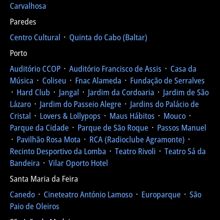
Carvalhosa
Paredes
Centro Cultural
᛫
Quinta do Cabo (Baltar)
Porto
Auditório CCOP
᛫
Auditório Francisco de Assis
᛫
Casa da
Música
᛫
Coliseu
᛫
Fnac Alameda
᛫
Fundação de Serralves
᛫
Hard Club
᛫
Jangal
᛫
Jardim da Cordoaria
᛫
Jardim de São
Lázaro
᛫
Jardim do Passeio Alegre
᛫
Jardins do Palácio de
Cristal
᛫
Lovers & Lollypops
᛫
Maus Hábitos
᛫
Mouco
᛫
Parque da Cidade
᛫
Parque de São Roque
᛫
Passos Manuel
᛫
Pavilhão Rosa Mota
᛫
RCA (Radioclube Agramonte)
᛫
Recinto Desportivo da Lomba
᛫
Teatro Rivoli
᛫
Teatro Sá da
Bandeira
᛫
Vilar Oporto Hotel
Santa Maria da Feira
Canedo
᛫
Cineteatro António Lamoso
᛫
Europarque
᛫
São
Paio de Oleiros