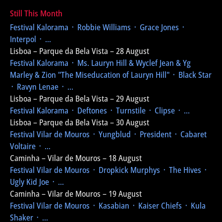
Still This Month
Festival Kalorama
᛫ Robbie Williams ᛫ Grace Jones ᛫
Interpol ᛫ ...
Lisboa – Parque da Bela Vista – 28 August
Festival Kalorama
᛫ Ms. Lauryn Hill & Wyclef Jean & Yg
Marley & Zion
"The Miseducation of Lauryn Hill"
᛫ Black Star
᛫ Ravyn Lenae ᛫ ...
Lisboa – Parque da Bela Vista – 29 August
Festival Kalorama
᛫ Deftones ᛫ Turnstile ᛫ Clipse ᛫ ...
Lisboa – Parque da Bela Vista – 30 August
Festival Vilar de Mouros
᛫ Yungblud ᛫ President ᛫ Cabaret
Voltaire ᛫ ...
Caminha – Vilar de Mouros – 18 August
Festival Vilar de Mouros
᛫ Dropkick Murphys ᛫ The Hives ᛫
Ugly Kid Joe ᛫ ...
Caminha – Vilar de Mouros – 19 August
Festival Vilar de Mouros
᛫ Kasabian ᛫ Kaiser Chiefs ᛫ Kula
Shaker ᛫ ...