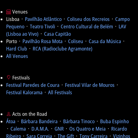
Venues
Lisboa ᛫
Pavilhão Atlântico
᛫
Coliseu dos Recreios
᛫
Campo
Pequeno
᛫
Teatro Tivoli
᛫
Centro Cultural de Belém
᛫
LAV
(Lisboa ao Vivo)
᛫
Casa Capitão
Porto ᛫
Pavilhão Rosa Mota
᛫
Coliseu
᛫
Casa da Música
᛫
Hard Club
᛫
RCA (Radioclube Agramonte)
All Venues
Festivals
Festival Paredes de Coura
᛫
Festival Vilar de Mouros
᛫
Festival Kalorama
᛫
All Festivals
Acts on the Road
Átoa
᛫
Bárbara Bandeira
᛫
Bárbara Tinoco
᛫
Buba Espinho
᛫
Calema
᛫
D.A.M.A.
᛫
GNR
᛫
Os Quatro e Meia
᛫
Ricardo
Ribeiro
᛫
Sara Correia
᛫
The Gift
᛫
Tony Carreira
᛫
Vizinhos