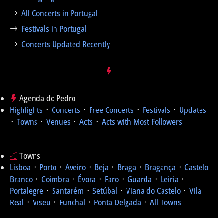
All Concerts in Portugal
Festivals in Portugal
Concerts Updated Recently
Agenda do Pedro
Highlights
᛫
Concerts
᛫
Free Concerts
᛫
Festivals
᛫
Updates
᛫
Towns
᛫
Venues
᛫
Acts
᛫
Acts with Most Followers
Towns
Lisboa
᛫
Porto
᛫
Aveiro
᛫
Beja
᛫
Braga
᛫
Bragança
᛫
Castelo
Branco
᛫
Coimbra
᛫
Évora
᛫
Faro
᛫
Guarda
᛫
Leiria
᛫
Portalegre
᛫
Santarém
᛫
Setúbal
᛫
Viana do Castelo
᛫
Vila
Real
᛫
Viseu
᛫
Funchal
᛫
Ponta Delgada
᛫
All Towns