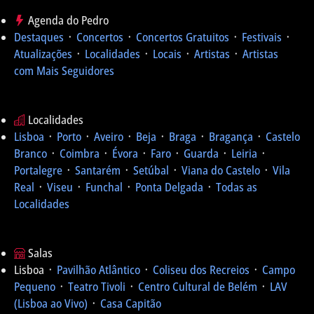
Agenda do Pedro
Destaques
᛫
Concertos
᛫
Concertos Gratuitos
᛫
Festivais
᛫
Atualizações
᛫
Localidades
᛫
Locais
᛫
Artistas
᛫
Artistas
com Mais Seguidores
Localidades
Lisboa
᛫
Porto
᛫
Aveiro
᛫
Beja
᛫
Braga
᛫
Bragança
᛫
Castelo
Branco
᛫
Coimbra
᛫
Évora
᛫
Faro
᛫
Guarda
᛫
Leiria
᛫
Portalegre
᛫
Santarém
᛫
Setúbal
᛫
Viana do Castelo
᛫
Vila
Real
᛫
Viseu
᛫
Funchal
᛫
Ponta Delgada
᛫
Todas as
Localidades
Salas
Lisboa ᛫
Pavilhão Atlântico
᛫
Coliseu dos Recreios
᛫
Campo
Pequeno
᛫
Teatro Tivoli
᛫
Centro Cultural de Belém
᛫
LAV
(Lisboa ao Vivo)
᛫
Casa Capitão