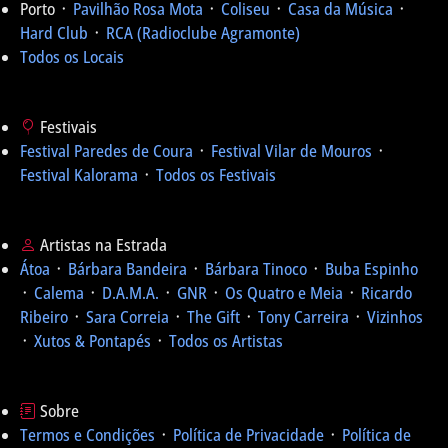
Porto ᛫
Pavilhão Rosa Mota
᛫
Coliseu
᛫
Casa da Música
᛫
Hard Club
᛫
RCA (Radioclube Agramonte)
Todos os Locais
Festivais
Festival Paredes de Coura
᛫
Festival Vilar de Mouros
᛫
Festival Kalorama
᛫
Todos os Festivais
Artistas na Estrada
Átoa
᛫
Bárbara Bandeira
᛫
Bárbara Tinoco
᛫
Buba Espinho
᛫
Calema
᛫
D.A.M.A.
᛫
GNR
᛫
Os Quatro e Meia
᛫
Ricardo
Ribeiro
᛫
Sara Correia
᛫
The Gift
᛫
Tony Carreira
᛫
Vizinhos
᛫
Xutos & Pontapés
᛫
Todos os Artistas
Sobre
Termos e Condições
᛫
Política de Privacidade
᛫
Política de