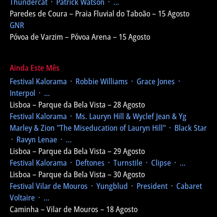
Thundercat ᛫ Patrick Watson ᛫ ...
Paredes de Coura – Praia Fluvial do Taboão – 15 Agosto
GNR
Póvoa de Varzim – Póvoa Arena – 15 Agosto
Ainda Este Mês
Festival Kalorama
᛫ Robbie Williams ᛫ Grace Jones ᛫
Interpol ᛫ ...
Lisboa – Parque da Bela Vista – 28 Agosto
Festival Kalorama
᛫ Ms. Lauryn Hill & Wyclef Jean & Yg
Marley & Zion
"The Miseducation of Lauryn Hill"
᛫ Black Star
᛫ Ravyn Lenae ᛫ ...
Lisboa – Parque da Bela Vista – 29 Agosto
Festival Kalorama
᛫ Deftones ᛫ Turnstile ᛫ Clipse ᛫ ...
Lisboa – Parque da Bela Vista – 30 Agosto
Festival Vilar de Mouros
᛫ Yungblud ᛫ President ᛫ Cabaret
Voltaire ᛫ ...
Caminha – Vilar de Mouros – 18 Agosto