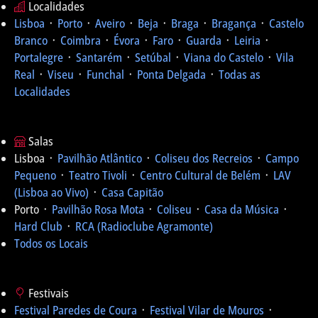
Localidades
Lisboa
᛫
Porto
᛫
Aveiro
᛫
Beja
᛫
Braga
᛫
Bragança
᛫
Castelo
Branco
᛫
Coimbra
᛫
Évora
᛫
Faro
᛫
Guarda
᛫
Leiria
᛫
Portalegre
᛫
Santarém
᛫
Setúbal
᛫
Viana do Castelo
᛫
Vila
Real
᛫
Viseu
᛫
Funchal
᛫
Ponta Delgada
᛫
Todas as
Localidades
Salas
Lisboa ᛫
Pavilhão Atlântico
᛫
Coliseu dos Recreios
᛫
Campo
Pequeno
᛫
Teatro Tivoli
᛫
Centro Cultural de Belém
᛫
LAV
(Lisboa ao Vivo)
᛫
Casa Capitão
Porto ᛫
Pavilhão Rosa Mota
᛫
Coliseu
᛫
Casa da Música
᛫
Hard Club
᛫
RCA (Radioclube Agramonte)
Todos os Locais
Festivais
Festival Paredes de Coura
᛫
Festival Vilar de Mouros
᛫