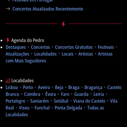
Concertos Atualizados Recentemente
Agenda do Pedro
Destaques
᛫
Concertos
᛫
Concertos Gratuitos
᛫
Festivais
᛫
Atualizações
᛫
Localidades
᛫
Locais
᛫
Artistas
᛫
Artistas
com Mais Seguidores
Localidades
Lisboa
᛫
Porto
᛫
Aveiro
᛫
Beja
᛫
Braga
᛫
Bragança
᛫
Castelo
Branco
᛫
Coimbra
᛫
Évora
᛫
Faro
᛫
Guarda
᛫
Leiria
᛫
Portalegre
᛫
Santarém
᛫
Setúbal
᛫
Viana do Castelo
᛫
Vila
Real
᛫
Viseu
᛫
Funchal
᛫
Ponta Delgada
᛫
Todas as
Localidades