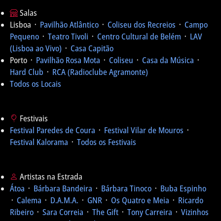
Salas
Lisboa ᛫
Pavilhão Atlântico
᛫
Coliseu dos Recreios
᛫
Campo
Pequeno
᛫
Teatro Tivoli
᛫
Centro Cultural de Belém
᛫
LAV
(Lisboa ao Vivo)
᛫
Casa Capitão
Porto ᛫
Pavilhão Rosa Mota
᛫
Coliseu
᛫
Casa da Música
᛫
Hard Club
᛫
RCA (Radioclube Agramonte)
Todos os Locais
Festivais
Festival Paredes de Coura
᛫
Festival Vilar de Mouros
᛫
Festival Kalorama
᛫
Todos os Festivais
Artistas na Estrada
Átoa
᛫
Bárbara Bandeira
᛫
Bárbara Tinoco
᛫
Buba Espinho
᛫
Calema
᛫
D.A.M.A.
᛫
GNR
᛫
Os Quatro e Meia
᛫
Ricardo
Ribeiro
᛫
Sara Correia
᛫
The Gift
᛫
Tony Carreira
᛫
Vizinhos