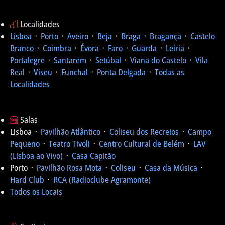
Localidades
Lisboa
᛫
Porto
᛫
Aveiro
᛫
Beja
᛫
Braga
᛫
Bragança
᛫
Castelo
Branco
᛫
Coimbra
᛫
Évora
᛫
Faro
᛫
Guarda
᛫
Leiria
᛫
Portalegre
᛫
Santarém
᛫
Setúbal
᛫
Viana do Castelo
᛫
Vila
Real
᛫
Viseu
᛫
Funchal
᛫
Ponta Delgada
᛫
Todas as
Localidades
Salas
Lisboa ᛫
Pavilhão Atlântico
᛫
Coliseu dos Recreios
᛫
Campo
Pequeno
᛫
Teatro Tivoli
᛫
Centro Cultural de Belém
᛫
LAV
(Lisboa ao Vivo)
᛫
Casa Capitão
Porto ᛫
Pavilhão Rosa Mota
᛫
Coliseu
᛫
Casa da Música
᛫
Hard Club
᛫
RCA (Radioclube Agramonte)
Todos os Locais