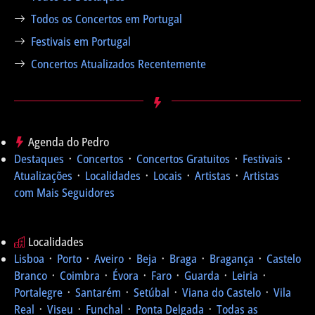
Todos os Concertos em Portugal
Festivais em Portugal
Concertos Atualizados Recentemente
Agenda do Pedro
Destaques
᛫
Concertos
᛫
Concertos Gratuitos
᛫
Festivais
᛫
Atualizações
᛫
Localidades
᛫
Locais
᛫
Artistas
᛫
Artistas
com Mais Seguidores
Localidades
Lisboa
᛫
Porto
᛫
Aveiro
᛫
Beja
᛫
Braga
᛫
Bragança
᛫
Castelo
Branco
᛫
Coimbra
᛫
Évora
᛫
Faro
᛫
Guarda
᛫
Leiria
᛫
Portalegre
᛫
Santarém
᛫
Setúbal
᛫
Viana do Castelo
᛫
Vila
Real
᛫
Viseu
᛫
Funchal
᛫
Ponta Delgada
᛫
Todas as