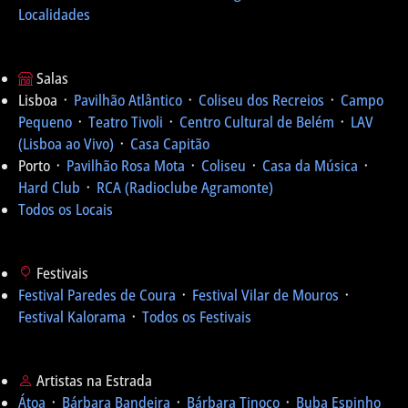
Localidades
Salas
Lisboa ᛫
Pavilhão Atlântico
᛫
Coliseu dos Recreios
᛫
Campo
Pequeno
᛫
Teatro Tivoli
᛫
Centro Cultural de Belém
᛫
LAV
(Lisboa ao Vivo)
᛫
Casa Capitão
Porto ᛫
Pavilhão Rosa Mota
᛫
Coliseu
᛫
Casa da Música
᛫
Hard Club
᛫
RCA (Radioclube Agramonte)
Todos os Locais
Festivais
Festival Paredes de Coura
᛫
Festival Vilar de Mouros
᛫
Festival Kalorama
᛫
Todos os Festivais
Artistas na Estrada
Átoa
᛫
Bárbara Bandeira
᛫
Bárbara Tinoco
᛫
Buba Espinho