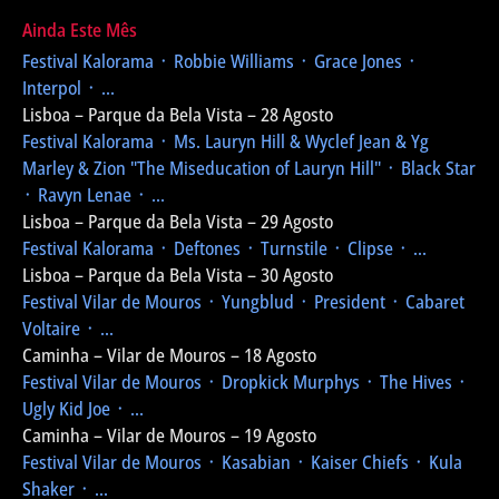
Ainda Este Mês
Festival Kalorama
᛫ Robbie Williams ᛫ Grace Jones ᛫
Interpol ᛫ ...
Lisboa – Parque da Bela Vista – 28 Agosto
Festival Kalorama
᛫ Ms. Lauryn Hill & Wyclef Jean & Yg
Marley & Zion
"The Miseducation of Lauryn Hill"
᛫ Black Star
᛫ Ravyn Lenae ᛫ ...
Lisboa – Parque da Bela Vista – 29 Agosto
Festival Kalorama
᛫ Deftones ᛫ Turnstile ᛫ Clipse ᛫ ...
Lisboa – Parque da Bela Vista – 30 Agosto
Festival Vilar de Mouros
᛫ Yungblud ᛫ President ᛫ Cabaret
Voltaire ᛫ ...
Caminha – Vilar de Mouros – 18 Agosto
Festival Vilar de Mouros
᛫ Dropkick Murphys ᛫ The Hives ᛫
Ugly Kid Joe ᛫ ...
Caminha – Vilar de Mouros – 19 Agosto
Festival Vilar de Mouros
᛫ Kasabian ᛫ Kaiser Chiefs ᛫ Kula
Shaker ᛫ ...