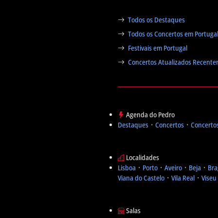
Todos os Destaques
Todos os Concertos em Portuga
Festivais em Portugal
Concertos Atualizados Recent
Agenda do Pedro
Destaques
᛫
Concertos
᛫
Concertos
Localidades
Lisboa
᛫
Porto
᛫
Aveiro
᛫
Beja
᛫
Bra
Viana do Castelo
᛫
Vila Real
᛫
Viseu
Salas