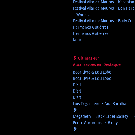
Festival Vilar de Mouros
᛫ Kasabian ᛫
Festival Vilar de Mouros
᛫ Ben Harpe
᛫ War ᛫ ...
Festival Vilar de Mouros
᛫ Body Cou
Hermanos Gutiérrez
Hermanos Gutiérrez
Iamx
Últimas 48h
Atualizações em Destaque
Boca Livre & Edu Lobo
Boca Livre & Edu Lobo
D'zrt
D'zrt
D'zrt
Luís Trigacheiro ᛫ Ana Bacalhau
Megadeth ᛫ Black Label Society ᛫ 
Pedro Abrunhosa ᛫ Bluay