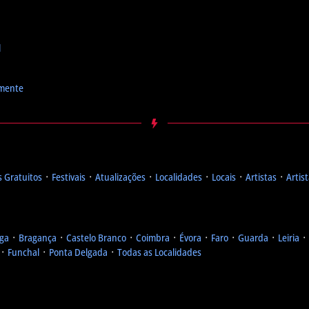
l
emente
 Gratuitos
᛫
Festivais
᛫
Atualizações
᛫
Localidades
᛫
Locais
᛫
Artistas
᛫
Artis
ga
᛫
Bragança
᛫
Castelo Branco
᛫
Coimbra
᛫
Évora
᛫
Faro
᛫
Guarda
᛫
Leiria
᛫
᛫
Funchal
᛫
Ponta Delgada
᛫
Todas as Localidades