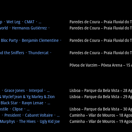
 ᛫ Wet Leg ᛫ CMAT ᛫ ...
Paredes de Coura – Praia Fluvial do 
orld ᛫ Hermanos Gutiérrez ᛫
Paredes de Coura – Praia Fluvial do 
᛫ Bloc Party ᛫ Benjamin Clementine ᛫
Paredes de Coura – Praia Fluvial do 
d the Sniffers ᛫ Thundercat ᛫
Paredes de Coura – Praia Fluvial do 
Póvoa de Varzim – Póvoa Arena – 15
᛫ Grace Jones ᛫ Interpol ᛫ ...
Lisboa – Parque da Bela Vista – 28 A
& Wyclef Jean & Yg Marley & Zion
Lisboa – Parque da Bela Vista – 29 A
Black Star ᛫ Ravyn Lenae ᛫ ...
tile ᛫ Clipse ᛫ ...
Lisboa – Parque da Bela Vista – 30 A
 President ᛫ Cabaret Voltaire ᛫ ...
Caminha – Vilar de Mouros – 18 Ago
Murphys ᛫ The Hives ᛫ Ugly Kid Joe
Caminha – Vilar de Mouros – 19 Ago