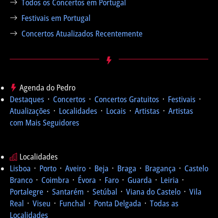
Todos os Concertos em Portugal
Festivais em Portugal
Concertos Atualizados Recentemente
Agenda do Pedro
Destaques
᛫
Concertos
᛫
Concertos Gratuitos
᛫
Festivais
᛫
Atualizações
᛫
Localidades
᛫
Locais
᛫
Artistas
᛫
Artistas
com Mais Seguidores
Localidades
Lisboa
᛫
Porto
᛫
Aveiro
᛫
Beja
᛫
Braga
᛫
Bragança
᛫
Castelo
Branco
᛫
Coimbra
᛫
Évora
᛫
Faro
᛫
Guarda
᛫
Leiria
᛫
Portalegre
᛫
Santarém
᛫
Setúbal
᛫
Viana do Castelo
᛫
Vila
Real
᛫
Viseu
᛫
Funchal
᛫
Ponta Delgada
᛫
Todas as
Localidades