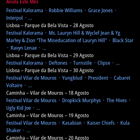
Ainda Este Mês
Festival Kalorama
᛫ Robbie Williams ᛫ Grace Jones ᛫
Interpol ᛫ ...
Lisboa – Parque da Bela Vista – 28 Agosto
Festival Kalorama
᛫ Ms. Lauryn Hill & Wyclef Jean & Yg
Marley & Zion
"The Miseducation of Lauryn Hill"
᛫ Black Star
᛫ Ravyn Lenae ᛫ ...
Lisboa – Parque da Bela Vista – 29 Agosto
Festival Kalorama
᛫ Deftones ᛫ Turnstile ᛫ Clipse ᛫ ...
Lisboa – Parque da Bela Vista – 30 Agosto
Festival Vilar de Mouros
᛫ Yungblud ᛫ President ᛫ Cabaret
Voltaire ᛫ ...
Caminha – Vilar de Mouros – 18 Agosto
Festival Vilar de Mouros
᛫ Dropkick Murphys ᛫ The Hives ᛫
Ugly Kid Joe ᛫ ...
Caminha – Vilar de Mouros – 19 Agosto
Festival Vilar de Mouros
᛫ Kasabian ᛫ Kaiser Chiefs ᛫ Kula
Shaker ᛫ ...
Caminha – Vilar de Mouros – 20 Agosto