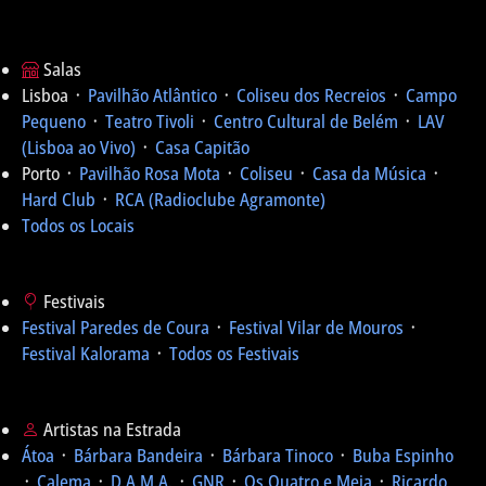
Salas
Lisboa ᛫
Pavilhão Atlântico
᛫
Coliseu dos Recreios
᛫
Campo
Pequeno
᛫
Teatro Tivoli
᛫
Centro Cultural de Belém
᛫
LAV
(Lisboa ao Vivo)
᛫
Casa Capitão
Porto ᛫
Pavilhão Rosa Mota
᛫
Coliseu
᛫
Casa da Música
᛫
Hard Club
᛫
RCA (Radioclube Agramonte)
Todos os Locais
Festivais
Festival Paredes de Coura
᛫
Festival Vilar de Mouros
᛫
Festival Kalorama
᛫
Todos os Festivais
Artistas na Estrada
Átoa
᛫
Bárbara Bandeira
᛫
Bárbara Tinoco
᛫
Buba Espinho
᛫
Calema
᛫
D.A.M.A.
᛫
GNR
᛫
Os Quatro e Meia
᛫
Ricardo