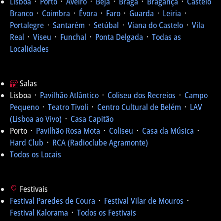
Lisboa
᛫
Porto
᛫
Aveiro
᛫
Beja
᛫
Braga
᛫
Bragança
᛫
Castelo
Branco
᛫
Coimbra
᛫
Évora
᛫
Faro
᛫
Guarda
᛫
Leiria
᛫
Portalegre
᛫
Santarém
᛫
Setúbal
᛫
Viana do Castelo
᛫
Vila
Real
᛫
Viseu
᛫
Funchal
᛫
Ponta Delgada
᛫
Todas as
Localidades
Salas
Lisboa ᛫
Pavilhão Atlântico
᛫
Coliseu dos Recreios
᛫
Campo
Pequeno
᛫
Teatro Tivoli
᛫
Centro Cultural de Belém
᛫
LAV
(Lisboa ao Vivo)
᛫
Casa Capitão
Porto ᛫
Pavilhão Rosa Mota
᛫
Coliseu
᛫
Casa da Música
᛫
Hard Club
᛫
RCA (Radioclube Agramonte)
Todos os Locais
Festivais
Festival Paredes de Coura
᛫
Festival Vilar de Mouros
᛫
Festival Kalorama
᛫
Todos os Festivais