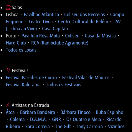
Salas
Lisboa ᛫
Pavilhão Atlântico
᛫
Coliseu dos Recreios
᛫
Campo
Pequeno
᛫
Teatro Tivoli
᛫
Centro Cultural de Belém
᛫
LAV
(Lisboa ao Vivo)
᛫
Casa Capitão
Porto ᛫
Pavilhão Rosa Mota
᛫
Coliseu
᛫
Casa da Música
᛫
Hard Club
᛫
RCA (Radioclube Agramonte)
Todos os Locais
Festivais
Festival Paredes de Coura
᛫
Festival Vilar de Mouros
᛫
Festival Kalorama
᛫
Todos os Festivais
Artistas na Estrada
Átoa
᛫
Bárbara Bandeira
᛫
Bárbara Tinoco
᛫
Buba Espinho
᛫
Calema
᛫
D.A.M.A.
᛫
GNR
᛫
Os Quatro e Meia
᛫
Ricardo
Ribeiro
᛫
Sara Correia
᛫
The Gift
᛫
Tony Carreira
᛫
Vizinhos