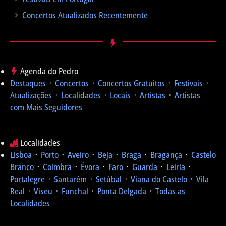
Concertos Atualizados Recentemente
Agenda do Pedro
Destaques
᛫
Concertos
᛫
Concertos Gratuitos
᛫
Festivais
᛫
Atualizações
᛫
Localidades
᛫
Locais
᛫
Artistas
᛫
Artistas
com Mais Seguidores
Localidades
Lisboa
᛫
Porto
᛫
Aveiro
᛫
Beja
᛫
Braga
᛫
Bragança
᛫
Castelo
Branco
᛫
Coimbra
᛫
Évora
᛫
Faro
᛫
Guarda
᛫
Leiria
᛫
Portalegre
᛫
Santarém
᛫
Setúbal
᛫
Viana do Castelo
᛫
Vila
Real
᛫
Viseu
᛫
Funchal
᛫
Ponta Delgada
᛫
Todas as
Localidades