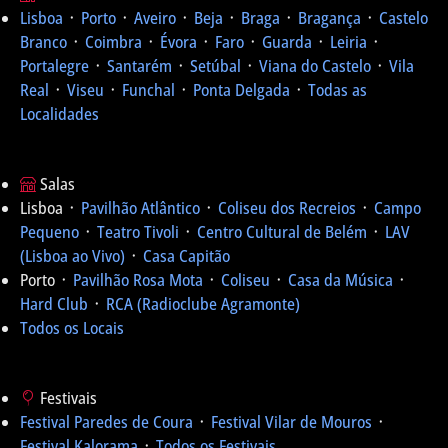
Lisboa
᛫
Porto
᛫
Aveiro
᛫
Beja
᛫
Braga
᛫
Bragança
᛫
Castelo
Branco
᛫
Coimbra
᛫
Évora
᛫
Faro
᛫
Guarda
᛫
Leiria
᛫
Portalegre
᛫
Santarém
᛫
Setúbal
᛫
Viana do Castelo
᛫
Vila
Real
᛫
Viseu
᛫
Funchal
᛫
Ponta Delgada
᛫
Todas as
Localidades
Salas
Lisboa ᛫
Pavilhão Atlântico
᛫
Coliseu dos Recreios
᛫
Campo
Pequeno
᛫
Teatro Tivoli
᛫
Centro Cultural de Belém
᛫
LAV
(Lisboa ao Vivo)
᛫
Casa Capitão
Porto ᛫
Pavilhão Rosa Mota
᛫
Coliseu
᛫
Casa da Música
᛫
Hard Club
᛫
RCA (Radioclube Agramonte)
Todos os Locais
Festivais
Festival Paredes de Coura
᛫
Festival Vilar de Mouros
᛫
Festival Kalorama
᛫
Todos os Festivais