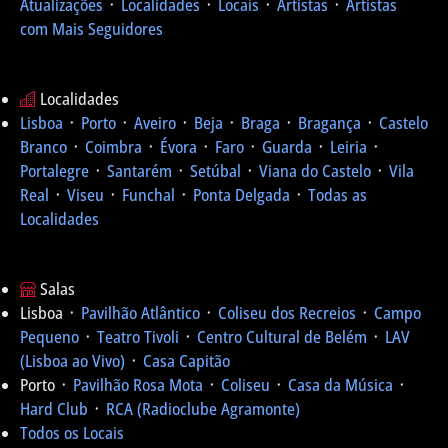
Atualizações
᛫
Localidades
᛫
Locais
᛫
Artistas
᛫
Artistas
com Mais Seguidores
Localidades
Lisboa
᛫
Porto
᛫
Aveiro
᛫
Beja
᛫
Braga
᛫
Bragança
᛫
Castelo
Branco
᛫
Coimbra
᛫
Évora
᛫
Faro
᛫
Guarda
᛫
Leiria
᛫
Portalegre
᛫
Santarém
᛫
Setúbal
᛫
Viana do Castelo
᛫
Vila
Real
᛫
Viseu
᛫
Funchal
᛫
Ponta Delgada
᛫
Todas as
Localidades
Salas
Lisboa ᛫
Pavilhão Atlântico
᛫
Coliseu dos Recreios
᛫
Campo
Pequeno
᛫
Teatro Tivoli
᛫
Centro Cultural de Belém
᛫
LAV
(Lisboa ao Vivo)
᛫
Casa Capitão
Porto ᛫
Pavilhão Rosa Mota
᛫
Coliseu
᛫
Casa da Música
᛫
Hard Club
᛫
RCA (Radioclube Agramonte)
Todos os Locais