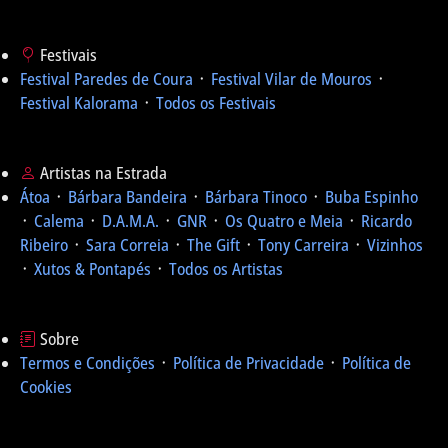
Festivais
Festival Paredes de Coura
᛫
Festival Vilar de Mouros
᛫
Festival Kalorama
᛫
Todos os Festivais
Artistas na Estrada
Átoa
᛫
Bárbara Bandeira
᛫
Bárbara Tinoco
᛫
Buba Espinho
᛫
Calema
᛫
D.A.M.A.
᛫
GNR
᛫
Os Quatro e Meia
᛫
Ricardo
Ribeiro
᛫
Sara Correia
᛫
The Gift
᛫
Tony Carreira
᛫
Vizinhos
᛫
Xutos & Pontapés
᛫
Todos os Artistas
Sobre
Termos e Condições
᛫
Política de Privacidade
᛫
Política de
Cookies