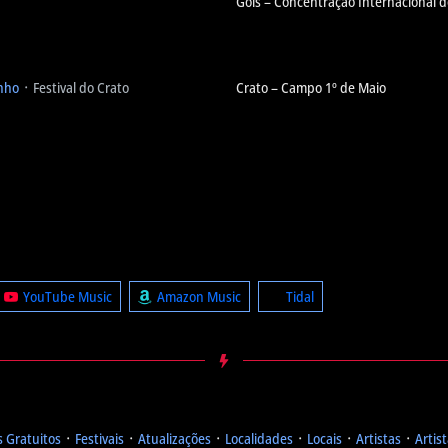
Góis – Concentração Internacional 
inho
᛫ Festival do Crato
Crato – Campo 1º de Maio
YouTube Music
Amazon Music
Tidal
 Gratuitos
᛫
Festivais
᛫
Atualizações
᛫
Localidades
᛫
Locais
᛫
Artistas
᛫
Artis