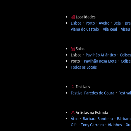
Localidades
Lisboa
᛫
Porto
᛫
Aveiro
᛫
Beja
᛫
Bra
Viana do Castelo
᛫
Vila Real
᛫
Viseu
Salas
Lisboa ᛫
Pavilhão Atlântico
᛫
Colise
Porto ᛫
Pavilhão Rosa Mota
᛫
Colis
Todos os Locais
Festivais
Festival Paredes de Coura
᛫
Festiva
Artistas na Estrada
Átoa
᛫
Bárbara Bandeira
᛫
Bárbara
Gift
᛫
Tony Carreira
᛫
Vizinhos
᛫
Xu