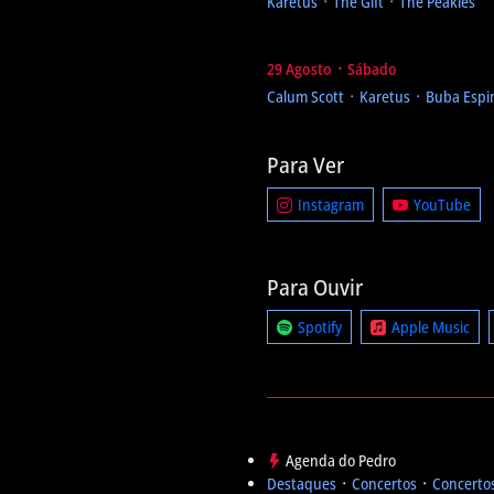
Karetus ᛫ The Gift ᛫ The Peakles
29 Agosto ᛫ Sábado
Calum Scott ᛫ Karetus ᛫ Buba Esp
Para Ver
Instagram
YouTube
Para Ouvir
Spotify
Apple Music
Agenda do Pedro
Destaques
᛫
Concertos
᛫
Concertos