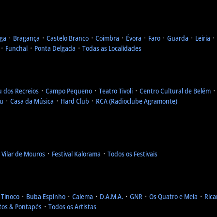
ga
᛫
Bragança
᛫
Castelo Branco
᛫
Coimbra
᛫
Évora
᛫
Faro
᛫
Guarda
᛫
Leiria
᛫
᛫
Funchal
᛫
Ponta Delgada
᛫
Todas as Localidades
u dos Recreios
᛫
Campo Pequeno
᛫
Teatro Tivoli
᛫
Centro Cultural de Belém
eu
᛫
Casa da Música
᛫
Hard Club
᛫
RCA (Radioclube Agramonte)
l Vilar de Mouros
᛫
Festival Kalorama
᛫
Todos os Festivais
 Tinoco
᛫
Buba Espinho
᛫
Calema
᛫
D.A.M.A.
᛫
GNR
᛫
Os Quatro e Meia
᛫
Rica
tos & Pontapés
᛫
Todos os Artistas