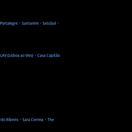
Portalegre
᛫
Santarém
᛫
Setúbal
᛫
᛫
LAV (Lisboa ao Vivo)
᛫
Casa Capitão
rdo Ribeiro
᛫
Sara Correia
᛫
The