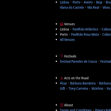
Lisboa
᛫
Porto
᛫
Aveiro
᛫
Beja
᛫
Bra
Viana do Castelo
᛫
Vila Real
᛫
Viseu
Venues
Lisboa ᛫
Pavilhão Atlântico
᛫
Colise
Porto ᛫
Pavilhão Rosa Mota
᛫
Colis
All Venues
Festivals
Festival Paredes de Coura
᛫
Festiva
Acts on the Road
Átoa
᛫
Bárbara Bandeira
᛫
Bárbara
Gift
᛫
Tony Carreira
᛫
Vizinhos
᛫
Xu
About
Terms and Conditions
᛫
Privacy Pol