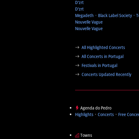
D'zrt
D'zrt
Megadeth ᛫ Black Label Society ᛫ 
Nouvelle Vague
Nouvelle Vague
All Highlighted Concerts
All Concerts in Portugal
Festivals in Portugal
Concerts Updated Recently
Agenda do Pedro
Highlights
᛫
Concerts
᛫
Free Conce
Towns