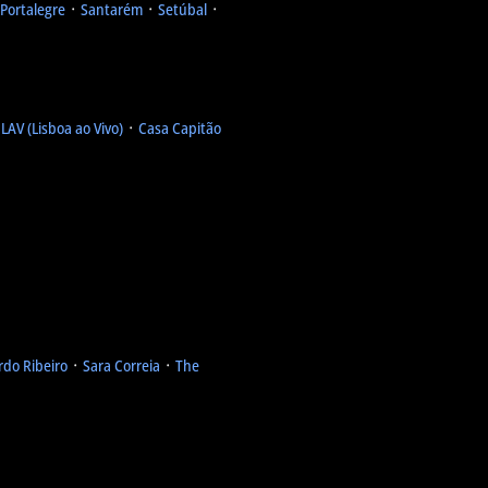
Portalegre
᛫
Santarém
᛫
Setúbal
᛫
᛫
LAV (Lisboa ao Vivo)
᛫
Casa Capitão
rdo Ribeiro
᛫
Sara Correia
᛫
The