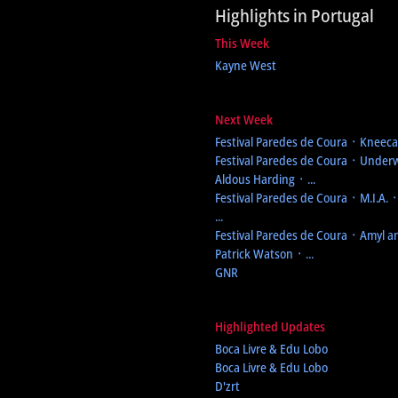
Highlights in Portugal
This Week
Kayne West
Next Week
Festival Paredes de Coura
᛫ Kneecap
Festival Paredes de Coura
᛫ Underw
Aldous Harding ᛫ ...
Festival Paredes de Coura
᛫ M.I.A. 
...
Festival Paredes de Coura
᛫ Amyl an
Patrick Watson ᛫ ...
GNR
Highlighted Updates
Boca Livre & Edu Lobo
Boca Livre & Edu Lobo
D'zrt