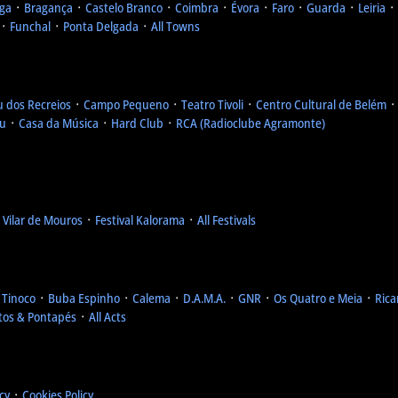
ga
᛫
Bragança
᛫
Castelo Branco
᛫
Coimbra
᛫
Évora
᛫
Faro
᛫
Guarda
᛫
Leiria
᛫
᛫
Funchal
᛫
Ponta Delgada
᛫
All Towns
u dos Recreios
᛫
Campo Pequeno
᛫
Teatro Tivoli
᛫
Centro Cultural de Belém
eu
᛫
Casa da Música
᛫
Hard Club
᛫
RCA (Radioclube Agramonte)
l Vilar de Mouros
᛫
Festival Kalorama
᛫
All Festivals
 Tinoco
᛫
Buba Espinho
᛫
Calema
᛫
D.A.M.A.
᛫
GNR
᛫
Os Quatro e Meia
᛫
Rica
tos & Pontapés
᛫
All Acts
icy
᛫
Cookies Policy