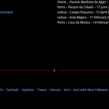
Oeiras – Passeio Marítimo de Algés –
Porto – Parque da Cidade – 17 June 
Testament
Lisboa – Campo Pequeno – 13 April 
Lisboa – Aula Magna – 11 February 
Porto – Casa da Música – 14 Februar
rts
᛫
Festivals
᛫
Updates
᛫
Towns
᛫
Venues
᛫
Acts
᛫
Acts with Most Followers