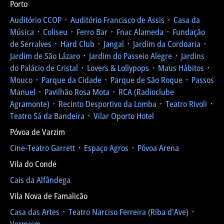
Porto
Auditório CCOP
᛫
Auditório Francisco de Assis
᛫
Casa da
Música
᛫
Coliseu
᛫
Ferro Bar
᛫
Fnac Alameda
᛫
Fundação
de Serralves
᛫
Hard Club
᛫
Jangal
᛫
Jardim da Cordoaria
᛫
Jardim de São Lázaro
᛫
Jardim do Passeio Alegre
᛫
Jardins
do Palácio de Cristal
᛫
Lovers & Lollypops
᛫
Maus Hábitos
᛫
Mouco
᛫
Parque da Cidade
᛫
Parque de São Roque
᛫
Passos
Manuel
᛫
Pavilhão Rosa Mota
᛫
RCA (Radioclube
Agramonte)
᛫
Recinto Desportivo da Lomba
᛫
Teatro Rivoli
᛫
Teatro Sá da Bandeira
᛫
Vilar Oporto Hotel
Póvoa de Varzim
Cine-Teatro Garrett
᛫
Espaço Agros
᛫
Póvoa Arena
Vila do Conde
Cais da Alfândega
Vila Nova de Famalicão
Casa das Artes
᛫
Teatro Narciso Ferreira (Riba d'Ave)
᛫