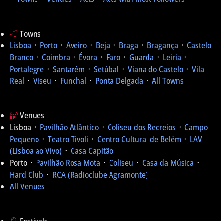
Towns
Lisboa
᛫
Porto
᛫
Aveiro
᛫
Beja
᛫
Braga
᛫
Bragança
᛫
Castelo
Branco
᛫
Coimbra
᛫
Évora
᛫
Faro
᛫
Guarda
᛫
Leiria
᛫
Portalegre
᛫
Santarém
᛫
Setúbal
᛫
Viana do Castelo
᛫
Vila
Real
᛫
Viseu
᛫
Funchal
᛫
Ponta Delgada
᛫
All Towns
Venues
Lisboa ᛫
Pavilhão Atlântico
᛫
Coliseu dos Recreios
᛫
Campo
Pequeno
᛫
Teatro Tivoli
᛫
Centro Cultural de Belém
᛫
LAV
(Lisboa ao Vivo)
᛫
Casa Capitão
Porto ᛫
Pavilhão Rosa Mota
᛫
Coliseu
᛫
Casa da Música
᛫
Hard Club
᛫
RCA (Radioclube Agramonte)
All Venues