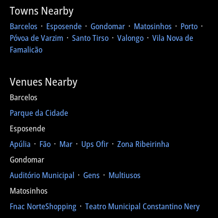
Towns Nearby
Barcelos
᛫
Esposende
᛫
Gondomar
᛫
Matosinhos
᛫
Porto
᛫
Póvoa de Varzim
᛫
Santo Tirso
᛫
Valongo
᛫
Vila Nova de
Famalicão
Venues Nearby
Barcelos
Parque da Cidade
Esposende
Apúlia
᛫
Fão
᛫
Mar
᛫
Ups Ofir
᛫
Zona Ribeirinha
Gondomar
Auditório Municipal
᛫
Gens
᛫
Multiusos
Matosinhos
Fnac NorteShopping
᛫
Teatro Municipal Constantino Nery