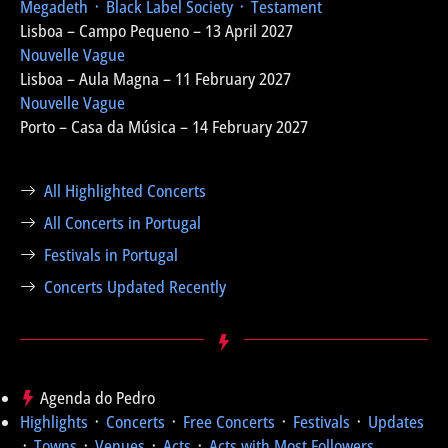
Megadeth ᛫ Black Label Society ᛫ Testament
Lisboa – Campo Pequeno – 13 April 2027
Nouvelle Vague
Lisboa – Aula Magna – 11 February 2027
Nouvelle Vague
Porto – Casa da Música – 14 February 2027
All Highlighted Concerts
All Concerts in Portugal
Festivals in Portugal
Concerts Updated Recently
Agenda do Pedro
Highlights
᛫
Concerts
᛫
Free Concerts
᛫
Festivals
᛫
Updates
᛫
Towns
᛫
Venues
᛫
Acts
᛫
Acts with Most Followers