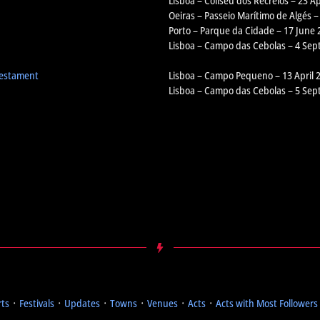
Lisboa – Coliseu dos Recreios – 23 Ap
Oeiras – Passeio Marítimo de Algés –
Porto – Parque da Cidade – 17 June 
Lisboa – Campo das Cebolas – 4 Se
Testament
Lisboa – Campo Pequeno – 13 April 
Lisboa – Campo das Cebolas – 5 Se
rts
᛫
Festivals
᛫
Updates
᛫
Towns
᛫
Venues
᛫
Acts
᛫
Acts with Most Followers