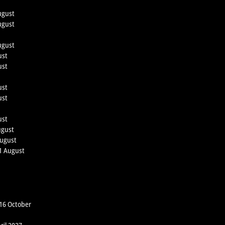
ugust
ugust
ugust
ust
ust
ust
ust
ust
ugust
August
21 August
 16 October