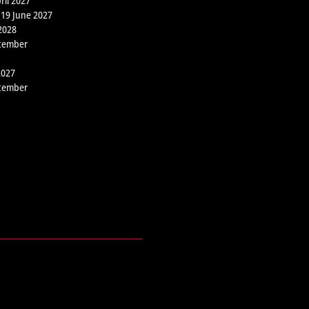
ril 2027
 19 June 2027
2028
ptember
2027
ptember