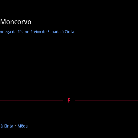
e Moncorvo
ândega da Fé and Freixo de Espada à Cinta
 à Cinta
᛫
Mêda