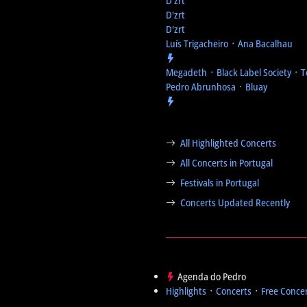
D'zrt
D'zrt
D'zrt
Luís Trigacheiro ᛫ Ana Bacalhau
Megadeth ᛫ Black Label Society ᛫ 
Pedro Abrunhosa ᛫ Bluay
All Highlighted Concerts
All Concerts in Portugal
Festivals in Portugal
Concerts Updated Recently
Agenda do Pedro
Highlights
᛫
Concerts
᛫
Free Conce