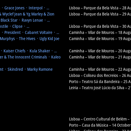
᛫ Grace Jones ᛫ Interpol ᛫ ...
Lisboa – Parque da Bela Vista – 28 A
& Wyclef Jean & Yg Marley & Zion
Lisboa – Parque da Bela Vista – 29 A
Black Star ᛫ Ravyn Lenae ᛫ ...
tile ᛫ Clipse ᛫ ...
Lisboa – Parque da Bela Vista – 30 A
 President ᛫ Cabaret Voltaire ᛫ ...
Caminha – Vilar de Mouros – 18 Aug
Murphys ᛫ The Hives ᛫ Ugly Kid Joe
Caminha – Vilar de Mouros – 19 Aug
 Kaiser Chiefs ᛫ Kula Shaker ᛫ ...
Caminha – Vilar de Mouros – 20 Aug
r & The Innocent Criminals ᛫ Kaleo
Caminha – Vilar de Mouros – 21 Aug
nt ᛫ Skindred ᛫ Marky Ramone
Caminha – Vilar de Mouros – 22 Aug
Lisboa – Coliseu dos Recreios – 26 A
Porto – Teatro Sá da Bandeira – 25 
Leiria – Teatro José Lúcio da Silva – 
Lisboa – Centro Cultural de Belém –
Porto – Casa da Música – 14 October