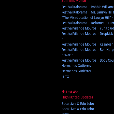
Still This Month
Festival Kalorama
᛫ Robbie Williams 
Festival Kalorama
᛫ Ms. Lauryn Hill 
"The Miseducation of Lauryn Hill"
᛫ 
Festival Kalorama
᛫ Deftones ᛫ Turns
Festival Vilar de Mouros
᛫ Yungblud ᛫
Festival Vilar de Mouros
᛫ Dropkick 
᛫ ...
Festival Vilar de Mouros
᛫ Kasabian ᛫
Festival Vilar de Mouros
᛫ Ben Harpe
᛫ War ᛫ ...
Festival Vilar de Mouros
᛫ Body Cou
Hermanos Gutiérrez
Hermanos Gutiérrez
Iamx
Last 48h
Highlighted Updates
Boca Livre & Edu Lobo
Boca Livre & Edu Lobo