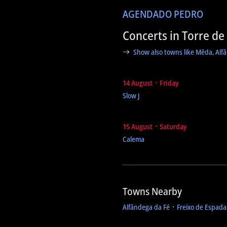
AGENDA
DO PEDRO
Concerts in Torre d
Show also towns like Mêda, Alf
14 August ᛫ Friday
Slow J
15 August ᛫ Saturday
Calema
Towns Nearby
Alfândega da Fé
᛫
Freixo de Espada