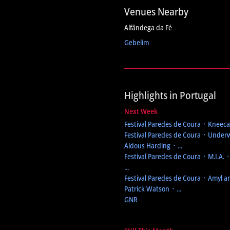
Venues Nearby
Alfândega da Fé
Gebelim
Highlights in Portugal
Next Week
Festival Paredes de Coura
᛫ Kneecap
Festival Paredes de Coura
᛫ Underw
Aldous Harding ᛫ ...
Festival Paredes de Coura
᛫ M.I.A. 
...
Festival Paredes de Coura
᛫ Amyl an
Patrick Watson ᛫ ...
GNR