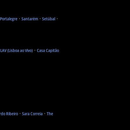
Portalegre
᛫
Santarém
᛫
Setúbal
᛫
᛫
LAV (Lisboa ao Vivo)
᛫
Casa Capitão
rdo Ribeiro
᛫
Sara Correia
᛫
The