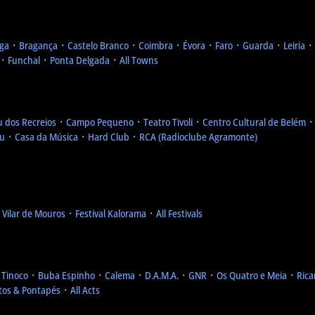
ga
᛫
Bragança
᛫
Castelo Branco
᛫
Coimbra
᛫
Évora
᛫
Faro
᛫
Guarda
᛫
Leiria
᛫
᛫
Funchal
᛫
Ponta Delgada
᛫
All Towns
u dos Recreios
᛫
Campo Pequeno
᛫
Teatro Tivoli
᛫
Centro Cultural de Belém
eu
᛫
Casa da Música
᛫
Hard Club
᛫
RCA (Radioclube Agramonte)
l Vilar de Mouros
᛫
Festival Kalorama
᛫
All Festivals
 Tinoco
᛫
Buba Espinho
᛫
Calema
᛫
D.A.M.A.
᛫
GNR
᛫
Os Quatro e Meia
᛫
Rica
tos & Pontapés
᛫
All Acts