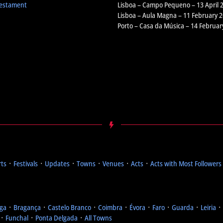
Testament
Lisboa – Campo Pequeno – 13 April 
Lisboa – Aula Magna – 11 February 
Porto – Casa da Música – 14 Februar
rts
᛫
Festivals
᛫
Updates
᛫
Towns
᛫
Venues
᛫
Acts
᛫
Acts with Most Followers
ga
᛫
Bragança
᛫
Castelo Branco
᛫
Coimbra
᛫
Évora
᛫
Faro
᛫
Guarda
᛫
Leiria
᛫
᛫
Funchal
᛫
Ponta Delgada
᛫
All Towns