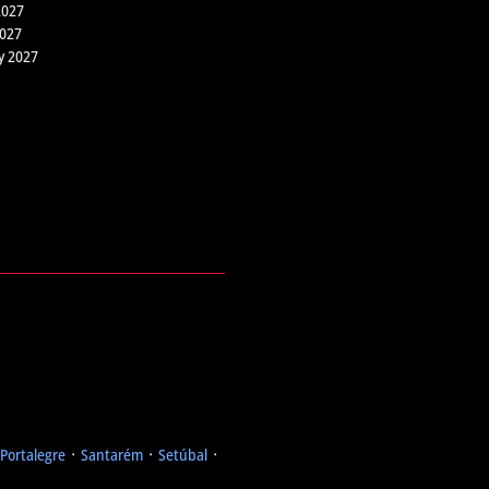
2027
2027
y 2027
Portalegre
᛫
Santarém
᛫
Setúbal
᛫