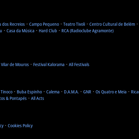
u dos Recreios
᛫
Campo Pequeno
᛫
Teatro Tivoli
᛫
Centro Cultural de Belém
eu
᛫
Casa da Música
᛫
Hard Club
᛫
RCA (Radioclube Agramonte)
l Vilar de Mouros
᛫
Festival Kalorama
᛫
All Festivals
 Tinoco
᛫
Buba Espinho
᛫
Calema
᛫
D.A.M.A.
᛫
GNR
᛫
Os Quatro e Meia
᛫
Rica
tos & Pontapés
᛫
All Acts
icy
᛫
Cookies Policy