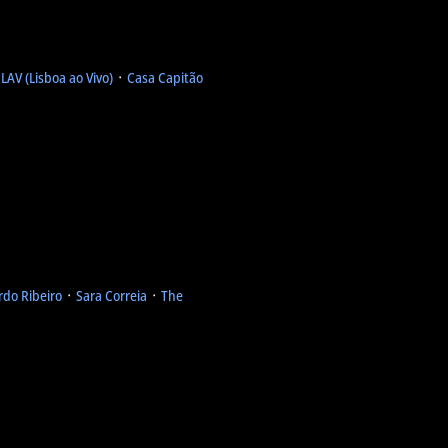
᛫
LAV (Lisboa ao Vivo)
᛫
Casa Capitão
rdo Ribeiro
᛫
Sara Correia
᛫
The