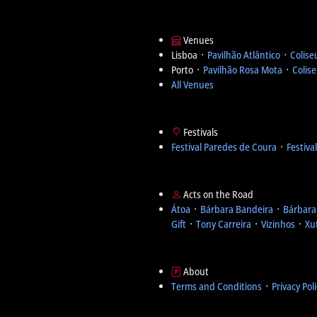
Venues
Lisboa ᛫
Pavilhão Atlântico
᛫
Colise
Porto ᛫
Pavilhão Rosa Mota
᛫
Colis
All Venues
Festivals
Festival Paredes de Coura
᛫
Festiva
Acts on the Road
Átoa
᛫
Bárbara Bandeira
᛫
Bárbara
Gift
᛫
Tony Carreira
᛫
Vizinhos
᛫
Xu
About
Terms and Conditions
᛫
Privacy Pol