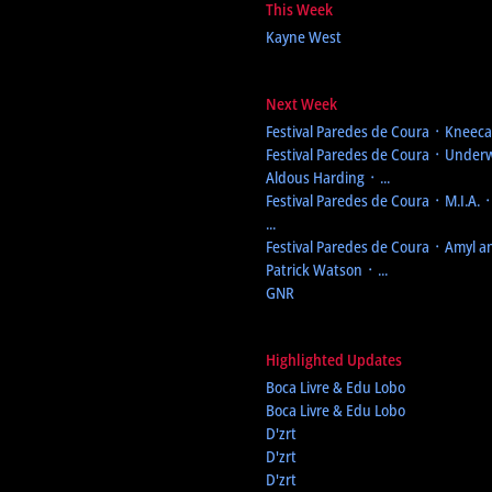
This Week
Kayne West
Next Week
Festival Paredes de Coura
᛫ Kneecap
Festival Paredes de Coura
᛫ Underw
Aldous Harding ᛫ ...
Festival Paredes de Coura
᛫ M.I.A. 
...
Festival Paredes de Coura
᛫ Amyl an
Patrick Watson ᛫ ...
GNR
Highlighted Updates
Boca Livre & Edu Lobo
Boca Livre & Edu Lobo
D'zrt
D'zrt
D'zrt