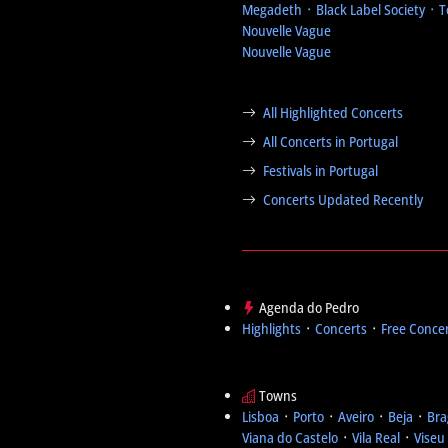
Megadeth ᛫ Black Label Society ᛫ 
Nouvelle Vague
Nouvelle Vague
All Highlighted Concerts
All Concerts in Portugal
Festivals in Portugal
Concerts Updated Recently
Agenda do Pedro
Highlights
᛫
Concerts
᛫
Free Conce
Towns
Lisboa
᛫
Porto
᛫
Aveiro
᛫
Beja
᛫
Bra
Viana do Castelo
᛫
Vila Real
᛫
Viseu