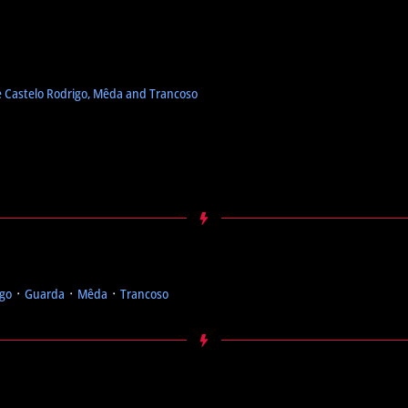
de Castelo Rodrigo, Mêda and Trancoso
igo
᛫
Guarda
᛫
Mêda
᛫
Trancoso