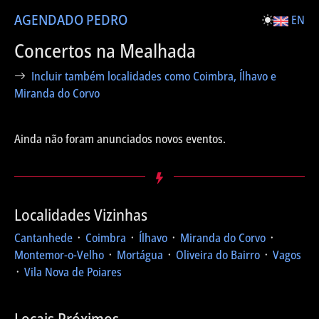
AGENDA
DO PEDRO
EN
Concertos na Mealhada
Incluir também localidades como Coimbra, Ílhavo e
Miranda do Corvo
Ainda não foram anunciados novos eventos.
Localidades Vizinhas
Cantanhede
᛫
Coimbra
᛫
Ílhavo
᛫
Miranda do Corvo
᛫
Montemor-o-Velho
᛫
Mortágua
᛫
Oliveira do Bairro
᛫
Vagos
᛫
Vila Nova de Poiares
Locais Próximos