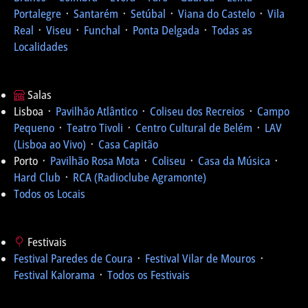
Portalegre
᛫
Santarém
᛫
Setúbal
᛫
Viana do Castelo
᛫
Vila
Real
᛫
Viseu
᛫
Funchal
᛫
Ponta Delgada
᛫
Todas as
Localidades
Salas
Lisboa ᛫
Pavilhão Atlântico
᛫
Coliseu dos Recreios
᛫
Campo
Pequeno
᛫
Teatro Tivoli
᛫
Centro Cultural de Belém
᛫
LAV
(Lisboa ao Vivo)
᛫
Casa Capitão
Porto ᛫
Pavilhão Rosa Mota
᛫
Coliseu
᛫
Casa da Música
᛫
Hard Club
᛫
RCA (Radioclube Agramonte)
Todos os Locais
Festivais
Festival Paredes de Coura
᛫
Festival Vilar de Mouros
᛫
Festival Kalorama
᛫
Todos os Festivais