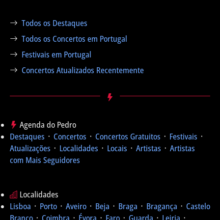
Todos os Destaques
Todos os Concertos em Portugal
Festivais em Portugal
Concertos Atualizados Recentemente
Agenda do Pedro
Destaques
᛫
Concertos
᛫
Concertos Gratuitos
᛫
Festivais
᛫
Atualizações
᛫
Localidades
᛫
Locais
᛫
Artistas
᛫
Artistas
com Mais Seguidores
Localidades
Lisboa
᛫
Porto
᛫
Aveiro
᛫
Beja
᛫
Braga
᛫
Bragança
᛫
Castelo
Branco
᛫
Coimbra
᛫
Évora
᛫
Faro
᛫
Guarda
᛫
Leiria
᛫