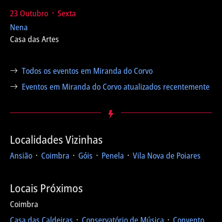
23 Outubro ᛫ Sexta
Nena
Casa das Artes
Todos os eventos em Miranda do Corvo
Eventos em Miranda do Corvo atualizados recentemente
Localidades Vizinhas
Ansião
᛫
Coimbra
᛫
Góis
᛫
Penela
᛫
Vila Nova de Poiares
Locais Próximos
Coimbra
Casa das Caldeiras
᛫
Conservatório de Música
᛫
Convento