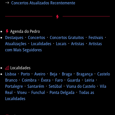
Concertos Atualizados Recentemente
Agenda do Pedro
Destaques
᛫
Concertos
᛫
Concertos Gratuitos
᛫
Festivais
᛫
Atualizações
᛫
Localidades
᛫
Locais
᛫
Artistas
᛫
Artistas
com Mais Seguidores
Localidades
Lisboa
᛫
Porto
᛫
Aveiro
᛫
Beja
᛫
Braga
᛫
Bragança
᛫
Castelo
Branco
᛫
Coimbra
᛫
Évora
᛫
Faro
᛫
Guarda
᛫
Leiria
᛫
Portalegre
᛫
Santarém
᛫
Setúbal
᛫
Viana do Castelo
᛫
Vila
Real
᛫
Viseu
᛫
Funchal
᛫
Ponta Delgada
᛫
Todas as
Localidades