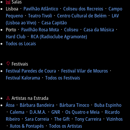
Salas
Lisboa ᛫
Pavilhão Atlântico
᛫
Coliseu dos Recreios
᛫
Campo
Pequeno
᛫
Teatro Tivoli
᛫
Centro Cultural de Belém
᛫
LAV
(Lisboa ao Vivo)
᛫
Casa Capitão
Porto ᛫
Pavilhão Rosa Mota
᛫
Coliseu
᛫
Casa da Música
᛫
Hard Club
᛫
RCA (Radioclube Agramonte)
Todos os Locais
Festivais
Festival Paredes de Coura
᛫
Festival Vilar de Mouros
᛫
Festival Kalorama
᛫
Todos os Festivais
Artistas na Estrada
Átoa
᛫
Bárbara Bandeira
᛫
Bárbara Tinoco
᛫
Buba Espinho
᛫
Calema
᛫
D.A.M.A.
᛫
GNR
᛫
Os Quatro e Meia
᛫
Ricardo
Ribeiro
᛫
Sara Correia
᛫
The Gift
᛫
Tony Carreira
᛫
Vizinhos
᛫
Xutos & Pontapés
᛫
Todos os Artistas