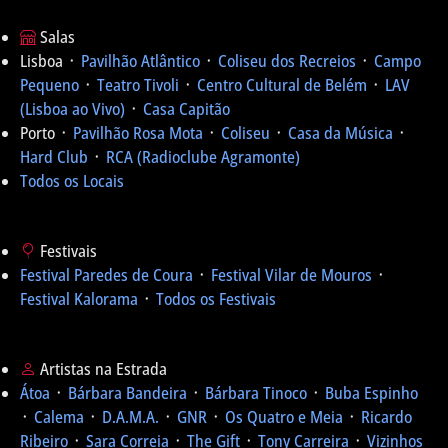
Salas
Lisboa ᛫
Pavilhão Atlântico
᛫
Coliseu dos Recreios
᛫
Campo
Pequeno
᛫
Teatro Tivoli
᛫
Centro Cultural de Belém
᛫
LAV
(Lisboa ao Vivo)
᛫
Casa Capitão
Porto ᛫
Pavilhão Rosa Mota
᛫
Coliseu
᛫
Casa da Música
᛫
Hard Club
᛫
RCA (Radioclube Agramonte)
Todos os Locais
Festivais
Festival Paredes de Coura
᛫
Festival Vilar de Mouros
᛫
Festival Kalorama
᛫
Todos os Festivais
Artistas na Estrada
Átoa
᛫
Bárbara Bandeira
᛫
Bárbara Tinoco
᛫
Buba Espinho
᛫
Calema
᛫
D.A.M.A.
᛫
GNR
᛫
Os Quatro e Meia
᛫
Ricardo
Ribeiro
᛫
Sara Correia
᛫
The Gift
᛫
Tony Carreira
᛫
Vizinhos