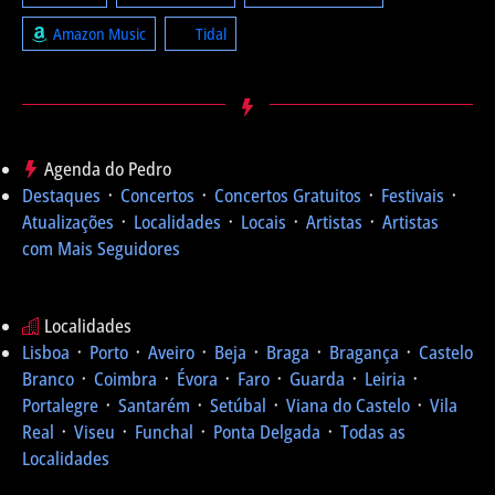
Amazon Music
Tidal
Agenda do Pedro
Destaques
᛫
Concertos
᛫
Concertos Gratuitos
᛫
Festivais
᛫
Atualizações
᛫
Localidades
᛫
Locais
᛫
Artistas
᛫
Artistas
com Mais Seguidores
Localidades
Lisboa
᛫
Porto
᛫
Aveiro
᛫
Beja
᛫
Braga
᛫
Bragança
᛫
Castelo
Branco
᛫
Coimbra
᛫
Évora
᛫
Faro
᛫
Guarda
᛫
Leiria
᛫
Portalegre
᛫
Santarém
᛫
Setúbal
᛫
Viana do Castelo
᛫
Vila
Real
᛫
Viseu
᛫
Funchal
᛫
Ponta Delgada
᛫
Todas as
Localidades