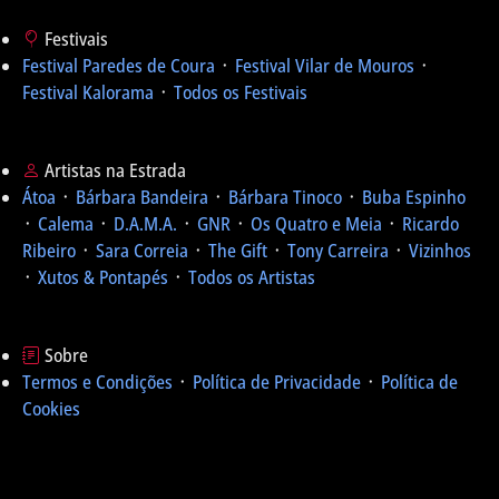
Festivais
Festival Paredes de Coura
᛫
Festival Vilar de Mouros
᛫
Festival Kalorama
᛫
Todos os Festivais
Artistas na Estrada
Átoa
᛫
Bárbara Bandeira
᛫
Bárbara Tinoco
᛫
Buba Espinho
᛫
Calema
᛫
D.A.M.A.
᛫
GNR
᛫
Os Quatro e Meia
᛫
Ricardo
Ribeiro
᛫
Sara Correia
᛫
The Gift
᛫
Tony Carreira
᛫
Vizinhos
᛫
Xutos & Pontapés
᛫
Todos os Artistas
Sobre
Termos e Condições
᛫
Política de Privacidade
᛫
Política de
Cookies