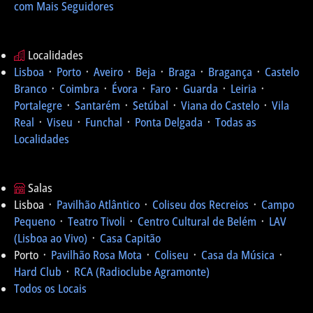
com Mais Seguidores
Localidades
Lisboa
᛫
Porto
᛫
Aveiro
᛫
Beja
᛫
Braga
᛫
Bragança
᛫
Castelo
Branco
᛫
Coimbra
᛫
Évora
᛫
Faro
᛫
Guarda
᛫
Leiria
᛫
Portalegre
᛫
Santarém
᛫
Setúbal
᛫
Viana do Castelo
᛫
Vila
Real
᛫
Viseu
᛫
Funchal
᛫
Ponta Delgada
᛫
Todas as
Localidades
Salas
Lisboa ᛫
Pavilhão Atlântico
᛫
Coliseu dos Recreios
᛫
Campo
Pequeno
᛫
Teatro Tivoli
᛫
Centro Cultural de Belém
᛫
LAV
(Lisboa ao Vivo)
᛫
Casa Capitão
Porto ᛫
Pavilhão Rosa Mota
᛫
Coliseu
᛫
Casa da Música
᛫
Hard Club
᛫
RCA (Radioclube Agramonte)
Todos os Locais