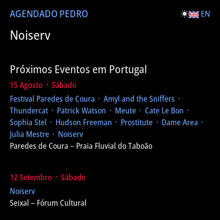
AGENDA
DO PEDRO
EN
Noiserv
Próximos Eventos em Portugal
15 Agosto ᛫ Sábado
Festival Paredes de Coura
᛫ Amyl and the Sniffers ᛫
Thundercat ᛫ Patrick Watson ᛫ Meute ᛫ Cate Le Bon ᛫
Sophia Stel ᛫ Hudson Freeman ᛫ Prostitute ᛫ Dame Area ᛫
Julia Mestre ᛫ Noiserv
Paredes de Coura – Praia Fluvial do Taboão
12 Setembro ᛫ Sábado
Noiserv
Seixal – Fórum Cultural