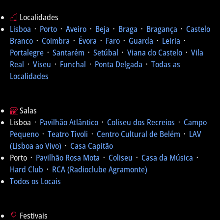
Localidades
Lisboa
᛫
Porto
᛫
Aveiro
᛫
Beja
᛫
Braga
᛫
Bragança
᛫
Castelo
Branco
᛫
Coimbra
᛫
Évora
᛫
Faro
᛫
Guarda
᛫
Leiria
᛫
Portalegre
᛫
Santarém
᛫
Setúbal
᛫
Viana do Castelo
᛫
Vila
Real
᛫
Viseu
᛫
Funchal
᛫
Ponta Delgada
᛫
Todas as
Localidades
Salas
Lisboa ᛫
Pavilhão Atlântico
᛫
Coliseu dos Recreios
᛫
Campo
Pequeno
᛫
Teatro Tivoli
᛫
Centro Cultural de Belém
᛫
LAV
(Lisboa ao Vivo)
᛫
Casa Capitão
Porto ᛫
Pavilhão Rosa Mota
᛫
Coliseu
᛫
Casa da Música
᛫
Hard Club
᛫
RCA (Radioclube Agramonte)
Todos os Locais
Festivais