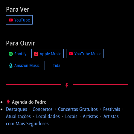
Para Ver
YouTube
Para Ouvir
Spotify
Apple Music
YouTube Music
Amazon Music
Tidal
Agenda do Pedro
Destaques
᛫
Concertos
᛫
Concertos Gratuitos
᛫
Festivais
᛫
Atualizações
᛫
Localidades
᛫
Locais
᛫
Artistas
᛫
Artistas
com Mais Seguidores