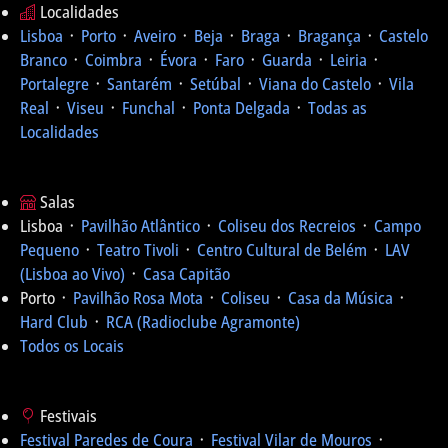
Localidades
Lisboa
᛫
Porto
᛫
Aveiro
᛫
Beja
᛫
Braga
᛫
Bragança
᛫
Castelo
Branco
᛫
Coimbra
᛫
Évora
᛫
Faro
᛫
Guarda
᛫
Leiria
᛫
Portalegre
᛫
Santarém
᛫
Setúbal
᛫
Viana do Castelo
᛫
Vila
Real
᛫
Viseu
᛫
Funchal
᛫
Ponta Delgada
᛫
Todas as
Localidades
Salas
Lisboa ᛫
Pavilhão Atlântico
᛫
Coliseu dos Recreios
᛫
Campo
Pequeno
᛫
Teatro Tivoli
᛫
Centro Cultural de Belém
᛫
LAV
(Lisboa ao Vivo)
᛫
Casa Capitão
Porto ᛫
Pavilhão Rosa Mota
᛫
Coliseu
᛫
Casa da Música
᛫
Hard Club
᛫
RCA (Radioclube Agramonte)
Todos os Locais
Festivais
Festival Paredes de Coura
᛫
Festival Vilar de Mouros
᛫