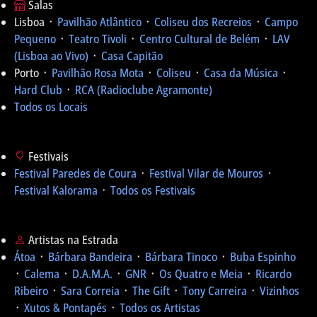
Salas
Lisboa ᛫
Pavilhão Atlântico
᛫
Coliseu dos Recreios
᛫
Campo
Pequeno
᛫
Teatro Tivoli
᛫
Centro Cultural de Belém
᛫
LAV
(Lisboa ao Vivo)
᛫
Casa Capitão
Porto ᛫
Pavilhão Rosa Mota
᛫
Coliseu
᛫
Casa da Música
᛫
Hard Club
᛫
RCA (Radioclube Agramonte)
Todos os Locais
Festivais
Festival Paredes de Coura
᛫
Festival Vilar de Mouros
᛫
Festival Kalorama
᛫
Todos os Festivais
Artistas na Estrada
Átoa
᛫
Bárbara Bandeira
᛫
Bárbara Tinoco
᛫
Buba Espinho
᛫
Calema
᛫
D.A.M.A.
᛫
GNR
᛫
Os Quatro e Meia
᛫
Ricardo
Ribeiro
᛫
Sara Correia
᛫
The Gift
᛫
Tony Carreira
᛫
Vizinhos
᛫
Xutos & Pontapés
᛫
Todos os Artistas