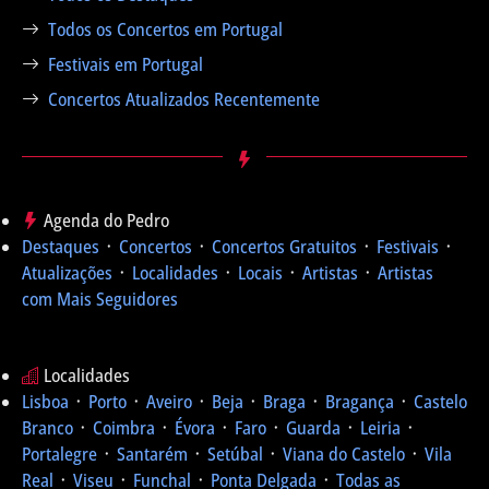
Todos os Concertos em Portugal
Festivais em Portugal
Concertos Atualizados Recentemente
Agenda do Pedro
Destaques
᛫
Concertos
᛫
Concertos Gratuitos
᛫
Festivais
᛫
Atualizações
᛫
Localidades
᛫
Locais
᛫
Artistas
᛫
Artistas
com Mais Seguidores
Localidades
Lisboa
᛫
Porto
᛫
Aveiro
᛫
Beja
᛫
Braga
᛫
Bragança
᛫
Castelo
Branco
᛫
Coimbra
᛫
Évora
᛫
Faro
᛫
Guarda
᛫
Leiria
᛫
Portalegre
᛫
Santarém
᛫
Setúbal
᛫
Viana do Castelo
᛫
Vila
Real
᛫
Viseu
᛫
Funchal
᛫
Ponta Delgada
᛫
Todas as