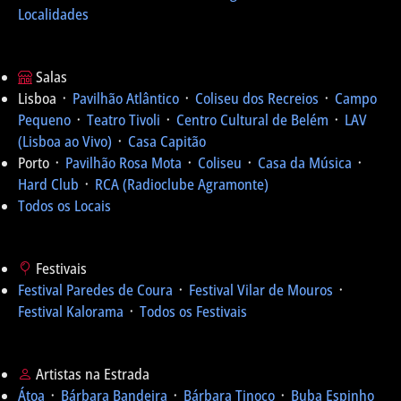
Localidades
Salas
Lisboa ᛫
Pavilhão Atlântico
᛫
Coliseu dos Recreios
᛫
Campo
Pequeno
᛫
Teatro Tivoli
᛫
Centro Cultural de Belém
᛫
LAV
(Lisboa ao Vivo)
᛫
Casa Capitão
Porto ᛫
Pavilhão Rosa Mota
᛫
Coliseu
᛫
Casa da Música
᛫
Hard Club
᛫
RCA (Radioclube Agramonte)
Todos os Locais
Festivais
Festival Paredes de Coura
᛫
Festival Vilar de Mouros
᛫
Festival Kalorama
᛫
Todos os Festivais
Artistas na Estrada
Átoa
᛫
Bárbara Bandeira
᛫
Bárbara Tinoco
᛫
Buba Espinho