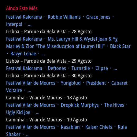
Ainda Este Mês
Festival Kalorama
᛫ Robbie Williams ᛫ Grace Jones ᛫
Interpol ᛫ ...
Lisboa – Parque da Bela Vista – 28 Agosto
Festival Kalorama
᛫ Ms. Lauryn Hill & Wyclef Jean & Yg
Marley & Zion
"The Miseducation of Lauryn Hill"
᛫ Black Star
᛫ Ravyn Lenae ᛫ ...
Lisboa – Parque da Bela Vista – 29 Agosto
Festival Kalorama
᛫ Deftones ᛫ Turnstile ᛫ Clipse ᛫ ...
Lisboa – Parque da Bela Vista – 30 Agosto
Festival Vilar de Mouros
᛫ Yungblud ᛫ President ᛫ Cabaret
Voltaire ᛫ ...
Caminha – Vilar de Mouros – 18 Agosto
Festival Vilar de Mouros
᛫ Dropkick Murphys ᛫ The Hives ᛫
Ugly Kid Joe ᛫ ...
Caminha – Vilar de Mouros – 19 Agosto
Festival Vilar de Mouros
᛫ Kasabian ᛫ Kaiser Chiefs ᛫ Kula
Shaker ᛫ ...