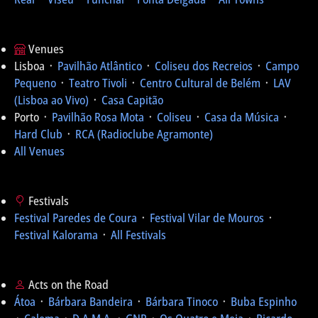
Venues
Lisboa ᛫
Pavilhão Atlântico
᛫
Coliseu dos Recreios
᛫
Campo
Pequeno
᛫
Teatro Tivoli
᛫
Centro Cultural de Belém
᛫
LAV
(Lisboa ao Vivo)
᛫
Casa Capitão
Porto ᛫
Pavilhão Rosa Mota
᛫
Coliseu
᛫
Casa da Música
᛫
Hard Club
᛫
RCA (Radioclube Agramonte)
All Venues
Festivals
Festival Paredes de Coura
᛫
Festival Vilar de Mouros
᛫
Festival Kalorama
᛫
All Festivals
Acts on the Road
Átoa
᛫
Bárbara Bandeira
᛫
Bárbara Tinoco
᛫
Buba Espinho