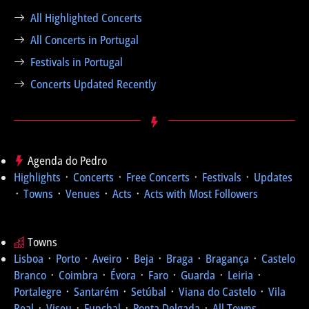
All Highlighted Concerts
All Concerts in Portugal
Festivals in Portugal
Concerts Updated Recently
Agenda do Pedro
Highlights
᛫
Concerts
᛫
Free Concerts
᛫
Festivals
᛫
Updates
᛫
Towns
᛫
Venues
᛫
Acts
᛫
Acts with Most Followers
Towns
Lisboa
᛫
Porto
᛫
Aveiro
᛫
Beja
᛫
Braga
᛫
Bragança
᛫
Castelo
Branco
᛫
Coimbra
᛫
Évora
᛫
Faro
᛫
Guarda
᛫
Leiria
᛫
Portalegre
᛫
Santarém
᛫
Setúbal
᛫
Viana do Castelo
᛫
Vila
Real
᛫
Viseu
᛫
Funchal
᛫
Ponta Delgada
᛫
All Towns