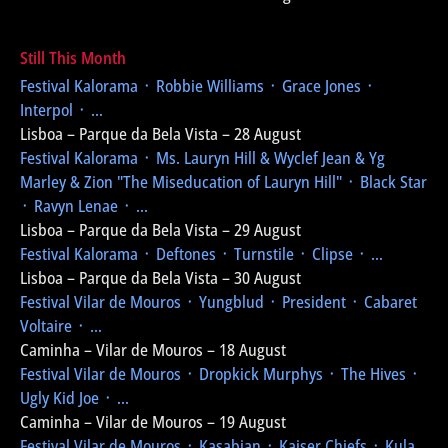
Still This Month
Festival Kalorama
᛫ Robbie Williams ᛫ Grace Jones ᛫
Interpol ᛫ ...
Lisboa – Parque da Bela Vista – 28 August
Festival Kalorama
᛫ Ms. Lauryn Hill & Wyclef Jean & Yg
Marley & Zion
"The Miseducation of Lauryn Hill"
᛫ Black Star
᛫ Ravyn Lenae ᛫ ...
Lisboa – Parque da Bela Vista – 29 August
Festival Kalorama
᛫ Deftones ᛫ Turnstile ᛫ Clipse ᛫ ...
Lisboa – Parque da Bela Vista – 30 August
Festival Vilar de Mouros
᛫ Yungblud ᛫ President ᛫ Cabaret
Voltaire ᛫ ...
Caminha – Vilar de Mouros – 18 August
Festival Vilar de Mouros
᛫ Dropkick Murphys ᛫ The Hives ᛫
Ugly Kid Joe ᛫ ...
Caminha – Vilar de Mouros – 19 August
Festival Vilar de Mouros
᛫ Kasabian ᛫ Kaiser Chiefs ᛫ Kula