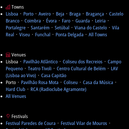
Towns
Lisboa
᛫
Porto
᛫
Aveiro
᛫
Beja
᛫
Braga
᛫
Bragança
᛫
Castelo
Branco
᛫
Coimbra
᛫
Évora
᛫
Faro
᛫
Guarda
᛫
Leiria
᛫
Portalegre
᛫
Santarém
᛫
Setúbal
᛫
Viana do Castelo
᛫
Vila
Real
᛫
Viseu
᛫
Funchal
᛫
Ponta Delgada
᛫
All Towns
Venues
Lisboa ᛫
Pavilhão Atlântico
᛫
Coliseu dos Recreios
᛫
Campo
Pequeno
᛫
Teatro Tivoli
᛫
Centro Cultural de Belém
᛫
LAV
(Lisboa ao Vivo)
᛫
Casa Capitão
Porto ᛫
Pavilhão Rosa Mota
᛫
Coliseu
᛫
Casa da Música
᛫
Hard Club
᛫
RCA (Radioclube Agramonte)
All Venues
Festivals
Festival Paredes de Coura
᛫
Festival Vilar de Mouros
᛫