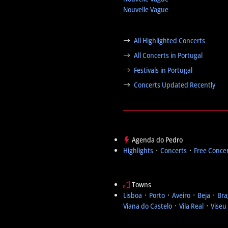
Nouvelle Vague
All Highlighted Concerts
All Concerts in Portugal
Festivals in Portugal
Concerts Updated Recently
Agenda do Pedro
Highlights
᛫
Concerts
᛫
Free Conce
Towns
Lisboa
᛫
Porto
᛫
Aveiro
᛫
Beja
᛫
Bra
Viana do Castelo
᛫
Vila Real
᛫
Viseu