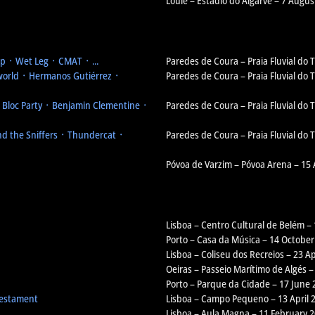
Loulé – Estádio do Algarve – 7 Augus
 ᛫ Wet Leg ᛫ CMAT ᛫ ...
Paredes de Coura – Praia Fluvial do
orld ᛫ Hermanos Gutiérrez ᛫
Paredes de Coura – Praia Fluvial do
᛫ Bloc Party ᛫ Benjamin Clementine ᛫
Paredes de Coura – Praia Fluvial do
d the Sniffers ᛫ Thundercat ᛫
Paredes de Coura – Praia Fluvial do
Póvoa de Varzim – Póvoa Arena – 15
Lisboa – Centro Cultural de Belém –
Porto – Casa da Música – 14 October
Lisboa – Coliseu dos Recreios – 23 Ap
Oeiras – Passeio Marítimo de Algés –
Porto – Parque da Cidade – 17 June 
Testament
Lisboa – Campo Pequeno – 13 April 
Lisboa – Aula Magna – 11 February 