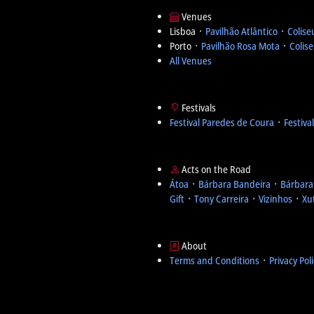
Venues
Lisboa ᛫
Pavilhão Atlântico
᛫
Colise
Porto ᛫
Pavilhão Rosa Mota
᛫
Colis
All Venues
Festivals
Festival Paredes de Coura
᛫
Festiva
Acts on the Road
Átoa
᛫
Bárbara Bandeira
᛫
Bárbara
Gift
᛫
Tony Carreira
᛫
Vizinhos
᛫
Xu
About
Terms and Conditions
᛫
Privacy Pol