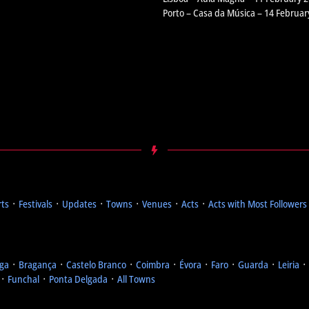
Porto – Casa da Música – 14 Februar
rts
᛫
Festivals
᛫
Updates
᛫
Towns
᛫
Venues
᛫
Acts
᛫
Acts with Most Followers
ga
᛫
Bragança
᛫
Castelo Branco
᛫
Coimbra
᛫
Évora
᛫
Faro
᛫
Guarda
᛫
Leiria
᛫
᛫
Funchal
᛫
Ponta Delgada
᛫
All Towns