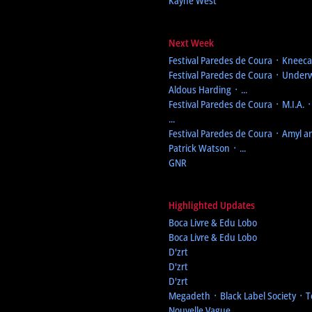
Kayne West
Next Week
Festival Paredes de Coura
᛫ Kneecap
Festival Paredes de Coura
᛫ Underw
Aldous Harding ᛫ ...
Festival Paredes de Coura
᛫ M.I.A. 
...
Festival Paredes de Coura
᛫ Amyl an
Patrick Watson ᛫ ...
GNR
Highlighted Updates
Boca Livre & Edu Lobo
Boca Livre & Edu Lobo
D'zrt
D'zrt
D'zrt
Megadeth ᛫ Black Label Society ᛫ 
Nouvelle Vague