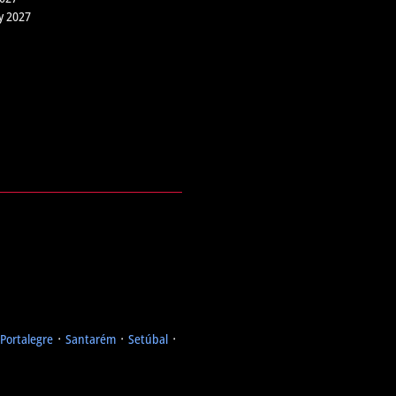
y 2027
Portalegre
᛫
Santarém
᛫
Setúbal
᛫