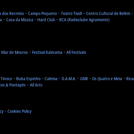
u dos Recreios
᛫
Campo Pequeno
᛫
Teatro Tivoli
᛫
Centro Cultural de Belém
eu
᛫
Casa da Música
᛫
Hard Club
᛫
RCA (Radioclube Agramonte)
l Vilar de Mouros
᛫
Festival Kalorama
᛫
All Festivals
 Tinoco
᛫
Buba Espinho
᛫
Calema
᛫
D.A.M.A.
᛫
GNR
᛫
Os Quatro e Meia
᛫
Rica
tos & Pontapés
᛫
All Acts
icy
᛫
Cookies Policy