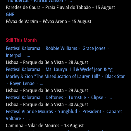
Thundercat ᛫ Patrick Watson ᛫ ...
Paredes de Coura – Praia Fluvial do Taboão – 15 August
GNR
Póvoa de Varzim – Póvoa Arena – 15 August
Still This Month
Festival Kalorama
᛫ Robbie Williams ᛫ Grace Jones ᛫
Interpol ᛫ ...
Lisboa – Parque da Bela Vista – 28 August
Festival Kalorama
᛫ Ms. Lauryn Hill & Wyclef Jean & Yg
Marley & Zion
"The Miseducation of Lauryn Hill"
᛫ Black Star
᛫ Ravyn Lenae ᛫ ...
Lisboa – Parque da Bela Vista – 29 August
Festival Kalorama
᛫ Deftones ᛫ Turnstile ᛫ Clipse ᛫ ...
Lisboa – Parque da Bela Vista – 30 August
Festival Vilar de Mouros
᛫ Yungblud ᛫ President ᛫ Cabaret
Voltaire ᛫ ...
Caminha – Vilar de Mouros – 18 August