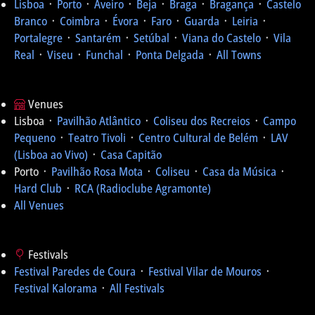
Lisboa
᛫
Porto
᛫
Aveiro
᛫
Beja
᛫
Braga
᛫
Bragança
᛫
Castelo
Branco
᛫
Coimbra
᛫
Évora
᛫
Faro
᛫
Guarda
᛫
Leiria
᛫
Portalegre
᛫
Santarém
᛫
Setúbal
᛫
Viana do Castelo
᛫
Vila
Real
᛫
Viseu
᛫
Funchal
᛫
Ponta Delgada
᛫
All Towns
Venues
Lisboa ᛫
Pavilhão Atlântico
᛫
Coliseu dos Recreios
᛫
Campo
Pequeno
᛫
Teatro Tivoli
᛫
Centro Cultural de Belém
᛫
LAV
(Lisboa ao Vivo)
᛫
Casa Capitão
Porto ᛫
Pavilhão Rosa Mota
᛫
Coliseu
᛫
Casa da Música
᛫
Hard Club
᛫
RCA (Radioclube Agramonte)
All Venues
Festivals
Festival Paredes de Coura
᛫
Festival Vilar de Mouros
᛫
Festival Kalorama
᛫
All Festivals