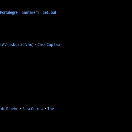
Portalegre
᛫
Santarém
᛫
Setúbal
᛫
᛫
LAV (Lisboa ao Vivo)
᛫
Casa Capitão
rdo Ribeiro
᛫
Sara Correia
᛫
The