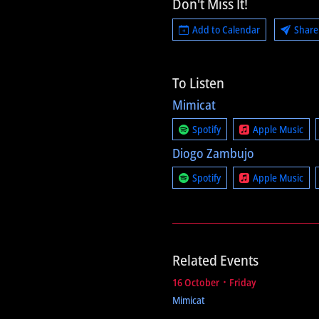
Don't Miss It!
Add to Calendar
Share
To Listen
Mimicat
Spotify
Apple Music
Diogo Zambujo
Spotify
Apple Music
Related Events
16 October ᛫ Friday
Mimicat