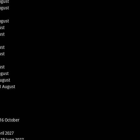
ugust
ugust
ugust
ust
ust
ust
ust
ust
ugust
August
21 August
 16 October
ril 2027
 19 June 2027