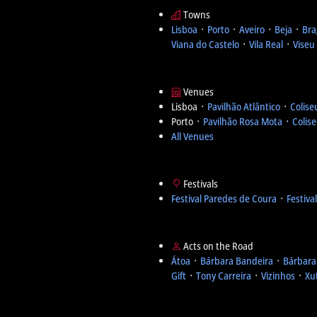
Towns
Lisboa
᛫
Porto
᛫
Aveiro
᛫
Beja
᛫
Bra
Viana do Castelo
᛫
Vila Real
᛫
Viseu
Venues
Lisboa ᛫
Pavilhão Atlântico
᛫
Colise
Porto ᛫
Pavilhão Rosa Mota
᛫
Colis
All Venues
Festivals
Festival Paredes de Coura
᛫
Festiva
Acts on the Road
Átoa
᛫
Bárbara Bandeira
᛫
Bárbara
Gift
᛫
Tony Carreira
᛫
Vizinhos
᛫
Xu