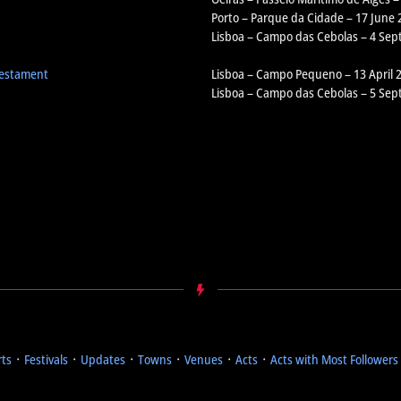
Porto – Parque da Cidade – 17 June 
Lisboa – Campo das Cebolas – 4 Se
Testament
Lisboa – Campo Pequeno – 13 April 
Lisboa – Campo das Cebolas – 5 Se
rts
᛫
Festivals
᛫
Updates
᛫
Towns
᛫
Venues
᛫
Acts
᛫
Acts with Most Followers