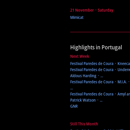
21 November ᛫ Saturday
Mimicat
Highlights in Portugal
Next Week
Festival Paredes de Coura
᛫ Kneecap
Festival Paredes de Coura
᛫ Underw
Aldous Harding ᛫ ...
Festival Paredes de Coura
᛫ M.I.A. 
...
Festival Paredes de Coura
᛫ Amyl an
Patrick Watson ᛫ ...
GNR
Still This Month