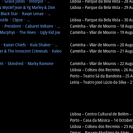
᛫ Grace Jones ᛫ Interpol ᛫ ...
Lisboa – Parque da Bela Vista – 28 A
& Wyclef Jean & Yg Marley & Zion
Lisboa – Parque da Bela Vista – 29 A
Black Star ᛫ Ravyn Lenae ᛫ ...
tile ᛫ Clipse ᛫ ...
Lisboa – Parque da Bela Vista – 30 A
 President ᛫ Cabaret Voltaire ᛫ ...
Caminha – Vilar de Mouros – 18 Aug
Murphys ᛫ The Hives ᛫ Ugly Kid Joe
Caminha – Vilar de Mouros – 19 Aug
 Kaiser Chiefs ᛫ Kula Shaker ᛫ ...
Caminha – Vilar de Mouros – 20 Aug
r & The Innocent Criminals ᛫ Kaleo
Caminha – Vilar de Mouros – 21 Aug
nt ᛫ Skindred ᛫ Marky Ramone
Caminha – Vilar de Mouros – 22 Aug
Lisboa – Coliseu dos Recreios – 26 A
Porto – Teatro Sá da Bandeira – 25 
Leiria – Teatro José Lúcio da Silva – 
Lisboa – Centro Cultural de Belém –
Porto – Casa da Música – 14 October
Lisboa – Coliseu dos Recreios – 23 Ap
Oeiras – Passeio Marítimo de Algés –