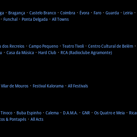
ga
᛫
Bragança
᛫
Castelo Branco
᛫
Coimbra
᛫
Évora
᛫
Faro
᛫
Guarda
᛫
Leiria
᛫
᛫
Funchal
᛫
Ponta Delgada
᛫
All Towns
u dos Recreios
᛫
Campo Pequeno
᛫
Teatro Tivoli
᛫
Centro Cultural de Belém
eu
᛫
Casa da Música
᛫
Hard Club
᛫
RCA (Radioclube Agramonte)
l Vilar de Mouros
᛫
Festival Kalorama
᛫
All Festivals
 Tinoco
᛫
Buba Espinho
᛫
Calema
᛫
D.A.M.A.
᛫
GNR
᛫
Os Quatro e Meia
᛫
Rica
tos & Pontapés
᛫
All Acts