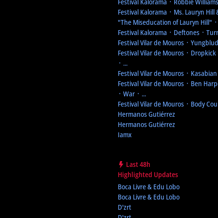
Festival Kalorama
᛫ Robbie Williams 
Festival Kalorama
᛫ Ms. Lauryn Hill 
"The Miseducation of Lauryn Hill"
᛫ 
Festival Kalorama
᛫ Deftones ᛫ Turns
Festival Vilar de Mouros
᛫ Yungblud ᛫
Festival Vilar de Mouros
᛫ Dropkick 
᛫ ...
Festival Vilar de Mouros
᛫ Kasabian ᛫
Festival Vilar de Mouros
᛫ Ben Harpe
᛫ War ᛫ ...
Festival Vilar de Mouros
᛫ Body Cou
Hermanos Gutiérrez
Hermanos Gutiérrez
Iamx
Last 48h
Highlighted Updates
Boca Livre & Edu Lobo
Boca Livre & Edu Lobo
D'zrt
D'zrt