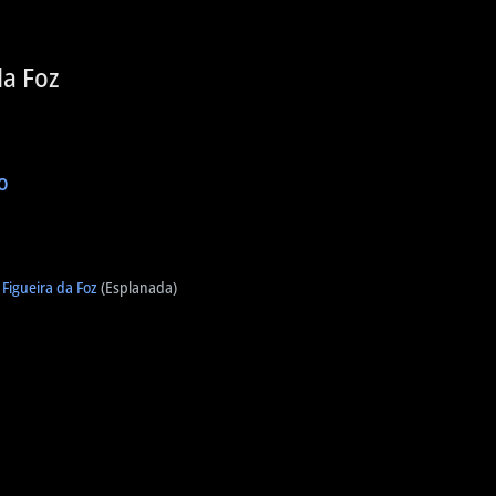
da Foz
o
 Figueira da Foz
(Esplanada)