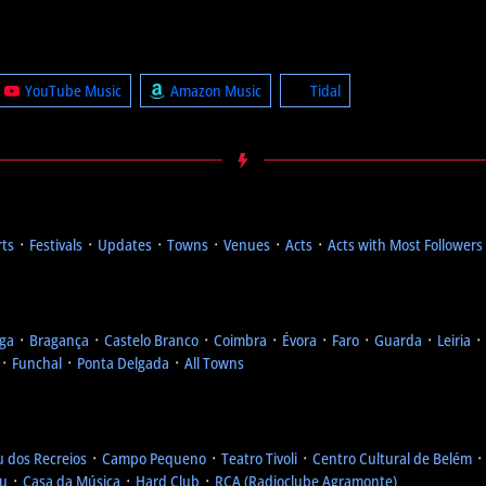
YouTube Music
Amazon Music
Tidal
rts
᛫
Festivals
᛫
Updates
᛫
Towns
᛫
Venues
᛫
Acts
᛫
Acts with Most Followers
ga
᛫
Bragança
᛫
Castelo Branco
᛫
Coimbra
᛫
Évora
᛫
Faro
᛫
Guarda
᛫
Leiria
᛫
᛫
Funchal
᛫
Ponta Delgada
᛫
All Towns
u dos Recreios
᛫
Campo Pequeno
᛫
Teatro Tivoli
᛫
Centro Cultural de Belém
eu
᛫
Casa da Música
᛫
Hard Club
᛫
RCA (Radioclube Agramonte)