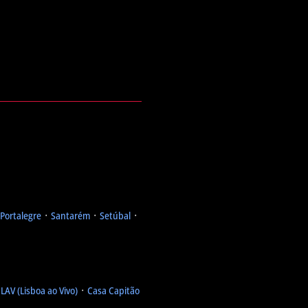
Portalegre
᛫
Santarém
᛫
Setúbal
᛫
᛫
LAV (Lisboa ao Vivo)
᛫
Casa Capitão