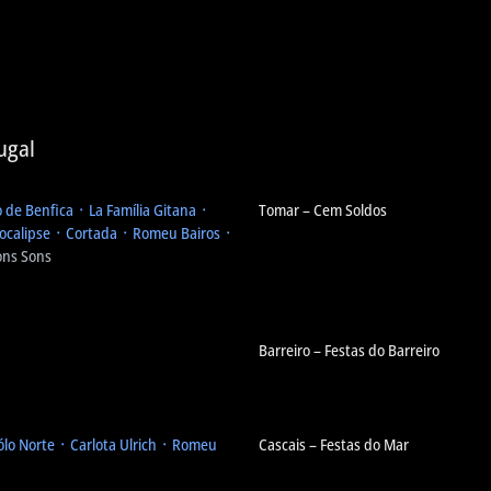
ugal
o de Benfica ᛫ La Família Gitana ᛫
Tomar – Cem Soldos
ocalipse ᛫ Cortada ᛫ Romeu Bairos ᛫
Bons Sons
Barreiro – Festas do Barreiro
ólo Norte ᛫ Carlota Ulrich ᛫ Romeu
Cascais – Festas do Mar