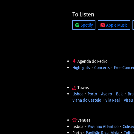
To Listen
Spotify
Apple Music
Agenda do Pedro
Highlights
᛫
Concerts
᛫
Free Conce
Towns
Lisboa
᛫
Porto
᛫
Aveiro
᛫
Beja
᛫
Bra
Viana do Castelo
᛫
Vila Real
᛫
Viseu
Venues
Lisboa ᛫
Pavilhão Atlântico
᛫
Colise
Porto ᛫
Pavilhão Rosa Mota
᛫
Colis