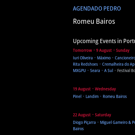
AGENDA
DO PEDRO
Romeu Bairos
Upcoming Events in Port
Tomorrow ᛫ 9 August ᛫ Sunday
Iuri Oliveira ᛫ Máximo ᛫ Cancioneir
Rita Redshoes ᛫ Cremalheira do Ap
MXGPU ᛫ Seara ᛫ A Sul
᛫ Festival 
19 August ᛫ Wednesday
Pinel ᛫ Landim ᛫ Romeu Bairos
22 August ᛫ Saturday
Diogo Piçarra ᛫ Miguel Gameiro & P
Bairos