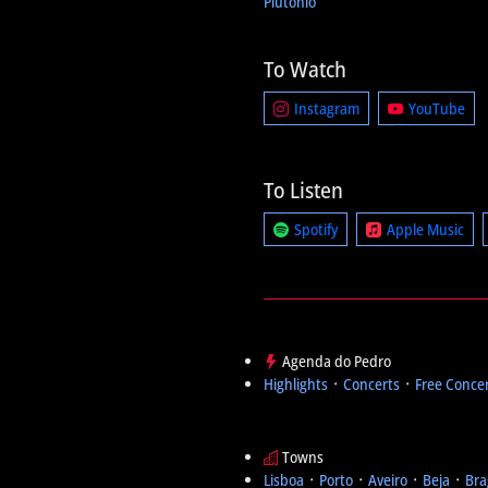
Plutonio
To Watch
Instagram
YouTube
To Listen
Spotify
Apple Music
Agenda do Pedro
Highlights
᛫
Concerts
᛫
Free Conce
Towns
Lisboa
᛫
Porto
᛫
Aveiro
᛫
Beja
᛫
Bra