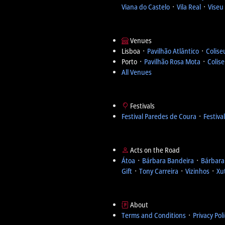
Viana do Castelo
᛫
Vila Real
᛫
Viseu
Venues
Lisboa ᛫
Pavilhão Atlântico
᛫
Colise
Porto ᛫
Pavilhão Rosa Mota
᛫
Colis
All Venues
Festivals
Festival Paredes de Coura
᛫
Festiva
Acts on the Road
Átoa
᛫
Bárbara Bandeira
᛫
Bárbara
Gift
᛫
Tony Carreira
᛫
Vizinhos
᛫
Xu
About
Terms and Conditions
᛫
Privacy Pol