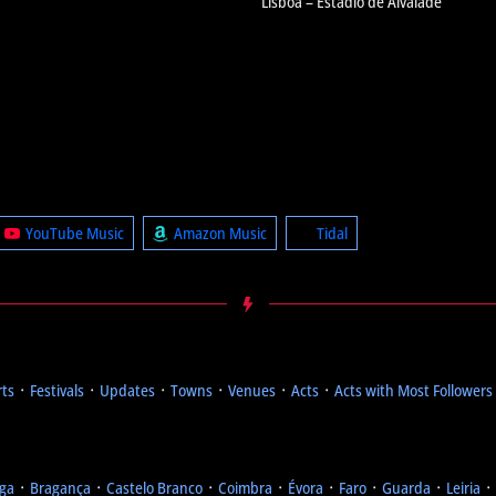
Lisboa – Estádio de Alvalade
YouTube Music
Amazon Music
Tidal
rts
᛫
Festivals
᛫
Updates
᛫
Towns
᛫
Venues
᛫
Acts
᛫
Acts with Most Followers
ga
᛫
Bragança
᛫
Castelo Branco
᛫
Coimbra
᛫
Évora
᛫
Faro
᛫
Guarda
᛫
Leiria
᛫