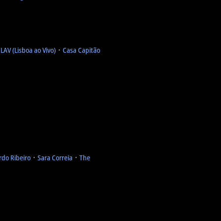
᛫
LAV (Lisboa ao Vivo)
᛫
Casa Capitão
rdo Ribeiro
᛫
Sara Correia
᛫
The