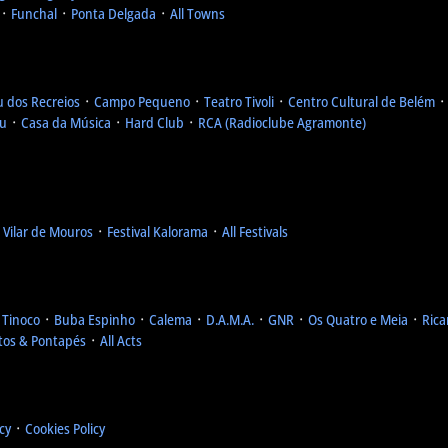
᛫
Funchal
᛫
Ponta Delgada
᛫
All Towns
u dos Recreios
᛫
Campo Pequeno
᛫
Teatro Tivoli
᛫
Centro Cultural de Belém
eu
᛫
Casa da Música
᛫
Hard Club
᛫
RCA (Radioclube Agramonte)
l Vilar de Mouros
᛫
Festival Kalorama
᛫
All Festivals
 Tinoco
᛫
Buba Espinho
᛫
Calema
᛫
D.A.M.A.
᛫
GNR
᛫
Os Quatro e Meia
᛫
Rica
tos & Pontapés
᛫
All Acts
icy
᛫
Cookies Policy