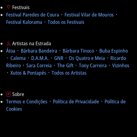
Festivais
Festival Paredes de Coura
᛫
Festival Vilar de Mouros
᛫
Festival Kalorama
᛫
Todos os Festivais
Artistas na Estrada
Átoa
᛫
Bárbara Bandeira
᛫
Bárbara Tinoco
᛫
Buba Espinho
᛫
Calema
᛫
D.A.M.A.
᛫
GNR
᛫
Os Quatro e Meia
᛫
Ricardo
Ribeiro
᛫
Sara Correia
᛫
The Gift
᛫
Tony Carreira
᛫
Vizinhos
᛫
Xutos & Pontapés
᛫
Todos os Artistas
Sobre
Termos e Condições
᛫
Política de Privacidade
᛫
Política de
Cookies