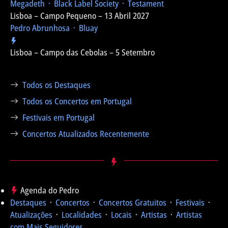
Megadeth ᛫ Black Label Society ᛫ Testament
Lisboa – Campo Pequeno – 13 Abril 2027
Pedro Abrunhosa ᛫ Bluay
Lisboa – Campo das Cebolas – 5 Setembro
Todos os Destaques
Todos os Concertos em Portugal
Festivais em Portugal
Concertos Atualizados Recentemente
Agenda do Pedro
Destaques
᛫
Concertos
᛫
Concertos Gratuitos
᛫
Festivais
᛫
Atualizações
᛫
Localidades
᛫
Locais
᛫
Artistas
᛫
Artistas
com Mais Seguidores