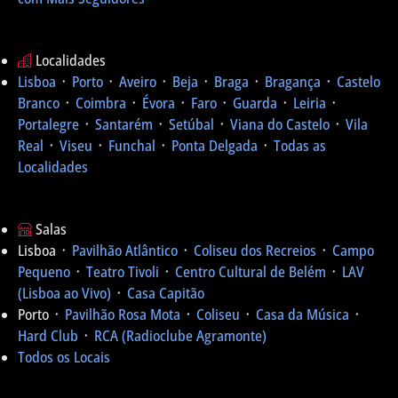
Localidades
Lisboa
᛫
Porto
᛫
Aveiro
᛫
Beja
᛫
Braga
᛫
Bragança
᛫
Castelo
Branco
᛫
Coimbra
᛫
Évora
᛫
Faro
᛫
Guarda
᛫
Leiria
᛫
Portalegre
᛫
Santarém
᛫
Setúbal
᛫
Viana do Castelo
᛫
Vila
Real
᛫
Viseu
᛫
Funchal
᛫
Ponta Delgada
᛫
Todas as
Localidades
Salas
Lisboa ᛫
Pavilhão Atlântico
᛫
Coliseu dos Recreios
᛫
Campo
Pequeno
᛫
Teatro Tivoli
᛫
Centro Cultural de Belém
᛫
LAV
(Lisboa ao Vivo)
᛫
Casa Capitão
Porto ᛫
Pavilhão Rosa Mota
᛫
Coliseu
᛫
Casa da Música
᛫
Hard Club
᛫
RCA (Radioclube Agramonte)
Todos os Locais