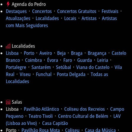
Agenda do Pedro
Destaques
᛫
Concertos
᛫
Concertos Gratuitos
᛫
Festivais
᛫
Atualizações
᛫
Localidades
᛫
Locais
᛫
Artistas
᛫
Artistas
com Mais Seguidores
Localidades
Lisboa
᛫
Porto
᛫
Aveiro
᛫
Beja
᛫
Braga
᛫
Bragança
᛫
Castelo
Branco
᛫
Coimbra
᛫
Évora
᛫
Faro
᛫
Guarda
᛫
Leiria
᛫
Portalegre
᛫
Santarém
᛫
Setúbal
᛫
Viana do Castelo
᛫
Vila
Real
᛫
Viseu
᛫
Funchal
᛫
Ponta Delgada
᛫
Todas as
Localidades
Salas
Lisboa ᛫
Pavilhão Atlântico
᛫
Coliseu dos Recreios
᛫
Campo
Pequeno
᛫
Teatro Tivoli
᛫
Centro Cultural de Belém
᛫
LAV
(Lisboa ao Vivo)
᛫
Casa Capitão
Porto ᛫
Pavilhão Rosa Mota
᛫
Coliseu
᛫
Casa da Música
᛫