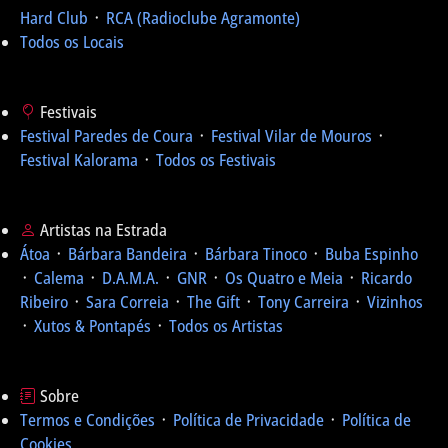
Hard Club
᛫
RCA (Radioclube Agramonte)
Todos os Locais
Festivais
Festival Paredes de Coura
᛫
Festival Vilar de Mouros
᛫
Festival Kalorama
᛫
Todos os Festivais
Artistas na Estrada
Átoa
᛫
Bárbara Bandeira
᛫
Bárbara Tinoco
᛫
Buba Espinho
᛫
Calema
᛫
D.A.M.A.
᛫
GNR
᛫
Os Quatro e Meia
᛫
Ricardo
Ribeiro
᛫
Sara Correia
᛫
The Gift
᛫
Tony Carreira
᛫
Vizinhos
᛫
Xutos & Pontapés
᛫
Todos os Artistas
Sobre
Termos e Condições
᛫
Política de Privacidade
᛫
Política de
Cookies