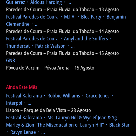
Gutiérrez ᛫ Aldous Harding ᛫ ...
Paredes de Coura – Praia Fluvial do Taboão – 13 Agosto
Festival Paredes de Coura
᛫ M.I.A. ᛫ Bloc Party ᛫ Benjamin
Clementine ᛫ ...
Paredes de Coura – Praia Fluvial do Taboão – 14 Agosto
Festival Paredes de Coura
᛫ Amyl and the Sniffers ᛫
Thundercat ᛫ Patrick Watson ᛫ ...
Paredes de Coura – Praia Fluvial do Taboão – 15 Agosto
GNR
Póvoa de Varzim – Póvoa Arena – 15 Agosto
Ainda Este Mês
Festival Kalorama
᛫ Robbie Williams ᛫ Grace Jones ᛫
Interpol ᛫ ...
Lisboa – Parque da Bela Vista – 28 Agosto
Festival Kalorama
᛫ Ms. Lauryn Hill & Wyclef Jean & Yg
Marley & Zion
"The Miseducation of Lauryn Hill"
᛫ Black Star
᛫ Ravyn Lenae ᛫ ...