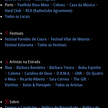
Porto ᛫
Pavilhão Rosa Mota
᛫
Coliseu
᛫
Casa da Música
᛫
Hard Club
᛫
RCA (Radioclube Agramonte)
Todos os Locais
Festivais
Festival Paredes de Coura
᛫
Festival Vilar de Mouros
᛫
Festival Kalorama
᛫
Todos os Festivais
Artistas na Estrada
Átoa
᛫
Bárbara Bandeira
᛫
Bárbara Tinoco
᛫
Buba Espinho
᛫
Calema
᛫
Carolina de Deus
᛫
D.A.M.A.
᛫
GNR
᛫
Os Quatro
e Meia
᛫
Ricardo Ribeiro
᛫
Sara Correia
᛫
The Gift
᛫
Vizinhos
᛫
Xutos & Pontapés
᛫
Todos os Artistas
Sobre
Termos e Condições
᛫
Política de Privacidade
᛫
Política de