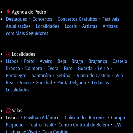
Agenda do Pedro
Destaques
᛫
Concertos
᛫
Concertos Gratuitos
᛫
Festivais
᛫
Atualizações
᛫
Localidades
᛫
Locais
᛫
Artistas
᛫
Artistas
com Mais Seguidores
Localidades
Lisboa
᛫
Porto
᛫
Aveiro
᛫
Beja
᛫
Braga
᛫
Bragança
᛫
Castelo
Branco
᛫
Coimbra
᛫
Évora
᛫
Faro
᛫
Guarda
᛫
Leiria
᛫
Portalegre
᛫
Santarém
᛫
Setúbal
᛫
Viana do Castelo
᛫
Vila
Real
᛫
Viseu
᛫
Funchal
᛫
Ponta Delgada
᛫
Todas as
Localidades
Salas
Lisboa ᛫
Pavilhão Atlântico
᛫
Coliseu dos Recreios
᛫
Campo
Pequeno
᛫
Teatro Tivoli
᛫
Centro Cultural de Belém
᛫
LAV
(Lisboa ao Vivo)
᛫
Casa Capitão