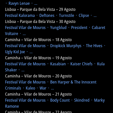
᛫ Ravyn Lenae ᛫ ...
Lisboa – Parque da Bela Vista – 29 Agosto
Festival Kalorama
᛫ Deftones ᛫ Turnstile ᛫ Clipse ᛫ ...
Lisboa – Parque da Bela Vista – 30 Agosto
Festival Vilar de Mouros
᛫ Yungblud ᛫ President ᛫ Cabaret
Voltaire ᛫ ...
Caminha – Vilar de Mouros – 18 Agosto
Festival Vilar de Mouros
᛫ Dropkick Murphys ᛫ The Hives ᛫
Ugly Kid Joe ᛫ ...
Caminha – Vilar de Mouros – 19 Agosto
Festival Vilar de Mouros
᛫ Kasabian ᛫ Kaiser Chiefs ᛫ Kula
Shaker ᛫ ...
Caminha – Vilar de Mouros – 20 Agosto
Festival Vilar de Mouros
᛫ Ben Harper & The Innocent
Criminals ᛫ Kaleo ᛫ War ᛫ ...
Caminha – Vilar de Mouros – 21 Agosto
Festival Vilar de Mouros
᛫ Body Count ᛫ Skindred ᛫ Marky
Ramone
Caminha – Vilar de Mouros – 22 Agosto