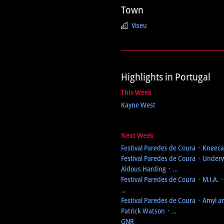
Town
Viseu
Highlights in Portugal
This Week
Kayne West
Next Week
Festival Paredes de Coura
᛫ Kneecap
Festival Paredes de Coura
᛫ Underw
Aldous Harding ᛫ ...
Festival Paredes de Coura
᛫ M.I.A. 
...
Festival Paredes de Coura
᛫ Amyl an
Patrick Watson ᛫ ...
GNR