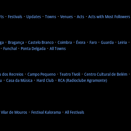
rts
᛫
Festivals
᛫
Updates
᛫
Towns
᛫
Venues
᛫
Acts
᛫
Acts with Most Followers
ga
᛫
Bragança
᛫
Castelo Branco
᛫
Coimbra
᛫
Évora
᛫
Faro
᛫
Guarda
᛫
Leiria
᛫
᛫
Funchal
᛫
Ponta Delgada
᛫
All Towns
u dos Recreios
᛫
Campo Pequeno
᛫
Teatro Tivoli
᛫
Centro Cultural de Belém
eu
᛫
Casa da Música
᛫
Hard Club
᛫
RCA (Radioclube Agramonte)
l Vilar de Mouros
᛫
Festival Kalorama
᛫
All Festivals