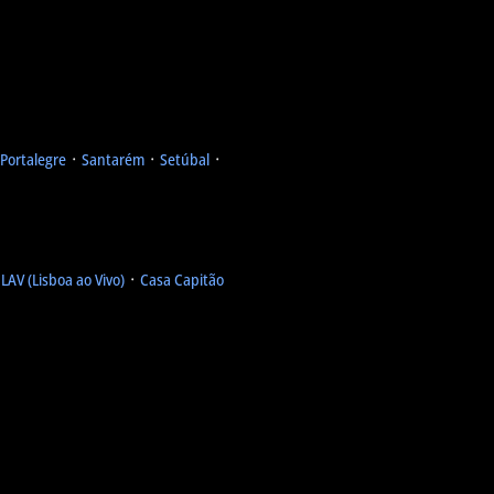
Portalegre
᛫
Santarém
᛫
Setúbal
᛫
᛫
LAV (Lisboa ao Vivo)
᛫
Casa Capitão