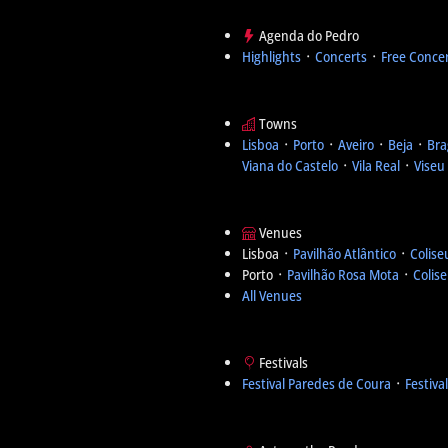
Agenda do Pedro
Highlights
᛫
Concerts
᛫
Free Conce
Towns
Lisboa
᛫
Porto
᛫
Aveiro
᛫
Beja
᛫
Bra
Viana do Castelo
᛫
Vila Real
᛫
Viseu
Venues
Lisboa ᛫
Pavilhão Atlântico
᛫
Colise
Porto ᛫
Pavilhão Rosa Mota
᛫
Colis
All Venues
Festivals
Festival Paredes de Coura
᛫
Festiva