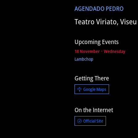
AGENDA
DO PEDRO
Teatro Viriato, Viseu
Upcoming Events
18 November ᛫ Wednesday
Lambchop
Getting There
Google Maps
On the Internet
Official Site