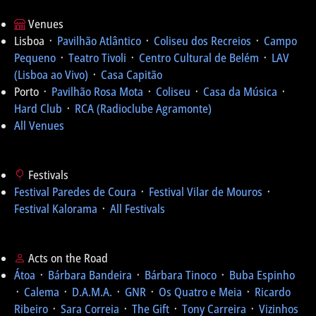
Venues
Lisboa ᛫
Pavilhão Atlântico
᛫
Coliseu dos Recreios
᛫
Campo
Pequeno
᛫
Teatro Tivoli
᛫
Centro Cultural de Belém
᛫
LAV
(Lisboa ao Vivo)
᛫
Casa Capitão
Porto ᛫
Pavilhão Rosa Mota
᛫
Coliseu
᛫
Casa da Música
᛫
Hard Club
᛫
RCA (Radioclube Agramonte)
All Venues
Festivals
Festival Paredes de Coura
᛫
Festival Vilar de Mouros
᛫
Festival Kalorama
᛫
All Festivals
Acts on the Road
Átoa
᛫
Bárbara Bandeira
᛫
Bárbara Tinoco
᛫
Buba Espinho
᛫
Calema
᛫
D.A.M.A.
᛫
GNR
᛫
Os Quatro e Meia
᛫
Ricardo
Ribeiro
᛫
Sara Correia
᛫
The Gift
᛫
Tony Carreira
᛫
Vizinhos