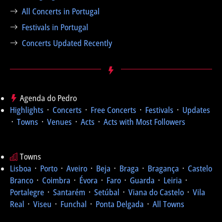
All Concerts in Portugal
Festivals in Portugal
Concerts Updated Recently
Agenda do Pedro
Highlights
᛫
Concerts
᛫
Free Concerts
᛫
Festivals
᛫
Updates
᛫
Towns
᛫
Venues
᛫
Acts
᛫
Acts with Most Followers
Towns
Lisboa
᛫
Porto
᛫
Aveiro
᛫
Beja
᛫
Braga
᛫
Bragança
᛫
Castelo
Branco
᛫
Coimbra
᛫
Évora
᛫
Faro
᛫
Guarda
᛫
Leiria
᛫
Portalegre
᛫
Santarém
᛫
Setúbal
᛫
Viana do Castelo
᛫
Vila
Real
᛫
Viseu
᛫
Funchal
᛫
Ponta Delgada
᛫
All Towns