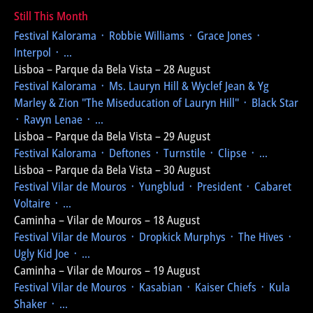
Still This Month
Festival Kalorama
᛫ Robbie Williams ᛫ Grace Jones ᛫
Interpol ᛫ ...
Lisboa – Parque da Bela Vista – 28 August
Festival Kalorama
᛫ Ms. Lauryn Hill & Wyclef Jean & Yg
Marley & Zion
"The Miseducation of Lauryn Hill"
᛫ Black Star
᛫ Ravyn Lenae ᛫ ...
Lisboa – Parque da Bela Vista – 29 August
Festival Kalorama
᛫ Deftones ᛫ Turnstile ᛫ Clipse ᛫ ...
Lisboa – Parque da Bela Vista – 30 August
Festival Vilar de Mouros
᛫ Yungblud ᛫ President ᛫ Cabaret
Voltaire ᛫ ...
Caminha – Vilar de Mouros – 18 August
Festival Vilar de Mouros
᛫ Dropkick Murphys ᛫ The Hives ᛫
Ugly Kid Joe ᛫ ...
Caminha – Vilar de Mouros – 19 August
Festival Vilar de Mouros
᛫ Kasabian ᛫ Kaiser Chiefs ᛫ Kula
Shaker ᛫ ...