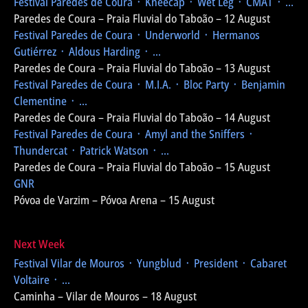
Festival Paredes de Coura
᛫ Kneecap ᛫ Wet Leg ᛫ CMAT ᛫ ...
Paredes de Coura – Praia Fluvial do Taboão – 12 August
Festival Paredes de Coura
᛫ Underworld ᛫ Hermanos
Gutiérrez ᛫ Aldous Harding ᛫ ...
Paredes de Coura – Praia Fluvial do Taboão – 13 August
Festival Paredes de Coura
᛫ M.I.A. ᛫ Bloc Party ᛫ Benjamin
Clementine ᛫ ...
Paredes de Coura – Praia Fluvial do Taboão – 14 August
Festival Paredes de Coura
᛫ Amyl and the Sniffers ᛫
Thundercat ᛫ Patrick Watson ᛫ ...
Paredes de Coura – Praia Fluvial do Taboão – 15 August
GNR
Póvoa de Varzim – Póvoa Arena – 15 August
Next Week
Festival Vilar de Mouros
᛫ Yungblud ᛫ President ᛫ Cabaret
Voltaire ᛫ ...
Caminha – Vilar de Mouros – 18 August