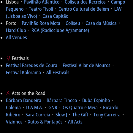
Lisboa ᛫
Pavilhão Atlântico
᛫
Coliseu dos Recreios
᛫
Campo
Pequeno
᛫
Teatro Tivoli
᛫
Centro Cultural de Belém
᛫
LAV
(Lisboa ao Vivo)
᛫
Casa Capitão
Porto ᛫
Pavilhão Rosa Mota
᛫
Coliseu
᛫
Casa da Música
᛫
Hard Club
᛫
RCA (Radioclube Agramonte)
All Venues
Festivals
Festival Paredes de Coura
᛫
Festival Vilar de Mouros
᛫
Festival Kalorama
᛫
All Festivals
Acts on the Road
Bárbara Bandeira
᛫
Bárbara Tinoco
᛫
Buba Espinho
᛫
Calema
᛫
D.A.M.A.
᛫
GNR
᛫
Os Quatro e Meia
᛫
Ricardo
Ribeiro
᛫
Sara Correia
᛫
Slow J
᛫
The Gift
᛫
Tony Carreira
᛫
Vizinhos
᛫
Xutos & Pontapés
᛫
All Acts