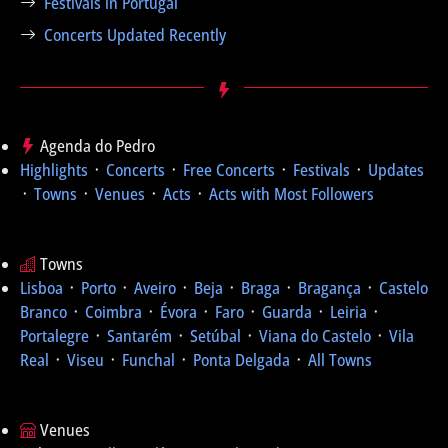
Festivals in Portugal
Concerts Updated Recently
Agenda do Pedro
Highlights
᛫
Concerts
᛫
Free Concerts
᛫
Festivals
᛫
Updates
᛫
Towns
᛫
Venues
᛫
Acts
᛫
Acts with Most Followers
Towns
Lisboa
᛫
Porto
᛫
Aveiro
᛫
Beja
᛫
Braga
᛫
Bragança
᛫
Castelo
Branco
᛫
Coimbra
᛫
Évora
᛫
Faro
᛫
Guarda
᛫
Leiria
᛫
Portalegre
᛫
Santarém
᛫
Setúbal
᛫
Viana do Castelo
᛫
Vila
Real
᛫
Viseu
᛫
Funchal
᛫
Ponta Delgada
᛫
All Towns
Venues